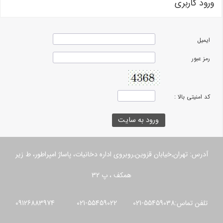
ورود کاربری
ایمیل
رمز عبور
کد امنیتی بالا :
آدرس: تهران,خیابان قزوین,روبروی اداره دخانیات، پاساژ امپراطور، ط زیر
همکف ، پ 32
تلفن تماس:55459038-021 55459022-021 09126883974