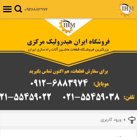
09126883974
ورود کاربری