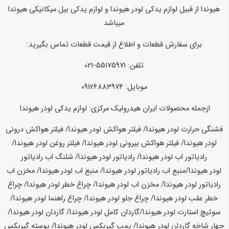
هیوندا از قبیل لوازم یدکی لودر هیوندا و لوازم یدکی بیل میکانیکی هیوندا
میباشد
برای سفارش قطعات و اطلاع از قیمت قطعات تماس بگیرید:
تلفن: 55175971-021
موبایل: 09126883974
ازجمله محصولات ایران هیدرولیک مرکزی:
لوازم یدکی لودر هیوندا
فشنگی حرارت لودر هیوندا/ فیلتر هواکش لودر
هیوندا
/ فیلتر هواکش درونی
لودر
هیوندا
/ فیلتر هواکش بیرونی لودر
هیوندا
/ فیلتر روغن لودر
هیوندا
/
رادیاتور اب لودر
هیوندا
/ رادیاتور لودر
هیوندا
/ شلنگ اب رادیاتور
لودر
هیوندا
/منبع اب رادیاتور لودر
هیوندا
/ منبع اب لودر
هیوندا
/ مخزن اب
رادیاتور لودر
هیوندا
/ مخزن اب لودر
هیوندا
/ چراغ خطر لودر
هیوندا
/ چراغ
خطر عقب لودر
هیوندا
/ چراغ جلو لودر
هیوندا
/ چراغ راهنما لودر
هیوندا
/
سوئیچ استارت لودر
هیوندا
/گاردان کامل لودر
هیوندا
/ گاردان لودر
هیوندا
/
چهار شاخه گاردان لودر
هیوندا
/ پمپ گیربکس لودر
هیوندا
/ پوسته گیربکس