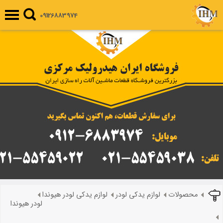
09126883974
محصولات
لوازم یدکی لودر
لوازم یدکی لودر هیوندا
لودر هیوندا