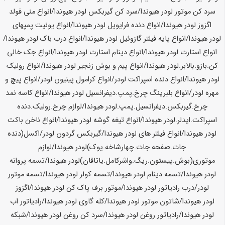
سرد کن موتور لودر
هیوندا
/سرد کن گیربکس لودر
هیوندا
/انواع منی فولد
اگزوز لودر
هیوندا
/انواع دنده فرایویل لودر
هیوندا
/انواع یونیت پمپهای
لودر
هیوندا
/انواع پایه فیلتر گازوئیل لودر
هیوندا
/انواع درب باک لودر
هیوندا
/
انواع استارت لودر
هیوندا
/انواع دینام استارت لودر
هیوندا
/انواع جک خالی
کن.بازو.بالابر.لودر
هیوندا
/انواع پیم و بوش زنجیر لودر
هیوندا
/انواع رولیک
لودر
هیوندا
/انواع دنده اسپراکت لودر/انواع کرامول پینیون لودر/انواع پیچ و
مهره لودر/انواع بلبرینگ چرخ.پمپ.دیفرانسیل لودر
هیوندا
/انواع کاسه نمد
چرخ.گیربکس.دیفرانسیل.پمپ.لودر
هیوندا
/لوازم چرخ.رولیک.دنده
اسپراکت.ایدلر.لودر
هیوندا
/انواع تیغه گوشه لودر
هیوندا
/انواع ناخن باکت
لودر
هیوندا
/انواع فیلتر های لودر
هیوندا
/گیربکس گردون لودر/اکسل(دنده
جات.صفحه جات.چهارشاخه.یوک)لودر
هیوندا
/لوازم
موتوری(بوش.پیستون.ریگ.واشرکامل.یاتاقان)لودر
هیوندا
/تسمه پروانه
لودر
هیوندا/تسمه دینام لودر هیوندا/تسمه کولر لودر هیوندا/تسمه موتور
لودر/درب رادیاتور لودر هیوندا/موتور برف پاک کن لودر هیوندا/اگزوز
لودر هیوندا/شاتون موتور لودر هیوندا/کله گاوی لودر هیوندا/رادیاتور اب
لودر هیوندا/رادیاتور روغن لودر هیوندا/سرد کن روغن لودر هیوندا/شبکه