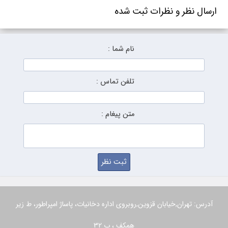
ارسال نظر و نظرات ثبت شده
نام شما :
تلفن تماس :
متن پیغام :
آدرس: تهران,خیابان قزوین,روبروی اداره دخانیات، پاساژ امپراطور، ط زیر
همکف ، پ 32