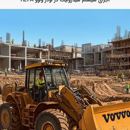
اجزای سیستم هیدرولیک در لودر ولوو HL200