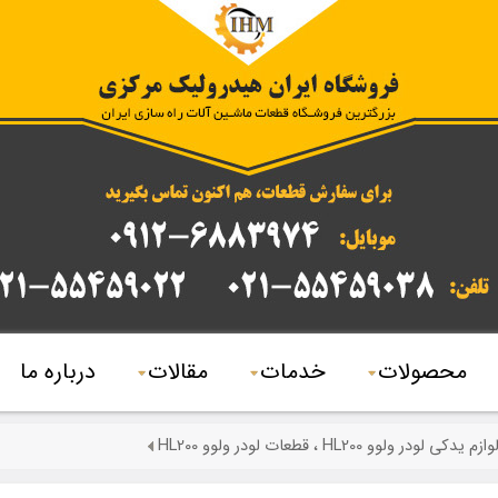
محصولات
خدمات
مقالات
درباره ما
وازم یدکی لودر ولوو HL200 ، قطعات لودر ولوو HL200