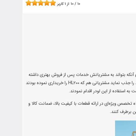
10
/
10
از
1
کاربر
د لودر HL200 کرده است شرکت پس از تولید این لودر برای آنکه بتواند به مشتریانش خدمات پس از فروش بهتری داشته
باشد اقدام به تولید قطعات لودر ولوو HL200 نمود تا با در دسترس قرار دادن لوازم یدکی لودر ولوو HL200 بتواند رضایت حداکثری مشتریان خود را جذب نماید مشتریانی هم که HL200 را خریداری نموده بودند
ه استفاده از این لودر اقدام نمودند.
تامین و پخش قطعات لودر ولوو مدل HL200 شناخته شده است. این فروشگاه تخصص ویژه‌ای در ارائه قطعات با کیفیت بالا، ضمانت کالا و
ن برطرف کنند.