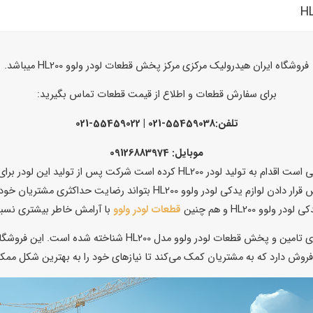
فروشگاه ایران هیدرولیک مرکزی مرکز پخش قطعات لودر ولوو HL200 میباشد.
برای سفارش قطعات و اطلاع از قیمت قطعات تماس بگیرید:
تلفن:55459038-021 | 55459022-021
موبایل: 09126883974
ولوو از دیگر شرکت های تولید کننده لودر می باشد که چند سالی است اقدام به تولی
و HL200 و هم چنین
قطعات لودر ولوو
با آرامش خاطر بیشتری نسبت ب
فروشگاه ایران هیدرولیک مرکزی به عنوان یکی از مراکز معتبر برای 
وش دارد که به مشتریان کمک می‌کند تا نیازهای خود را به بهترین شکل ممک