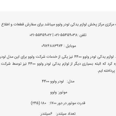
ک مرکزی مرکز پخش لوازم یدکی لودر ولوو میباشد.برای سفارش قطعات و اطلاع 
تلفن :55459038-021 | 55459022-021
موبایل : 09126883974
پمپ حرکت لودر ولوو ، استارت لودر ولوو و راد
رداخته ایم.
مدل: لودر ولوو 4400
موتور: ولوو
قدرت موتور در دور 1700: 180 (245)
تعداد سیلندر: 6سیلندر