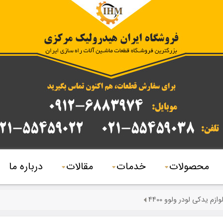
محصولات
خدمات
مقالات
درباره ما
وازم یدکی لودر ولوو 4400