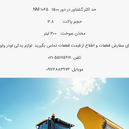
حد اکثر گشتاور در دور 1500: 1065 NM
حجم پاکت: 3.8
مخذن سوخت: 300 لیتر
ای سفارش قطعات و اطلاع از قیمت قطعات تماس بگیرید:
لوازم یدکی لودر ولو
تلفن: 55175971-021
موبایل: 09126883974