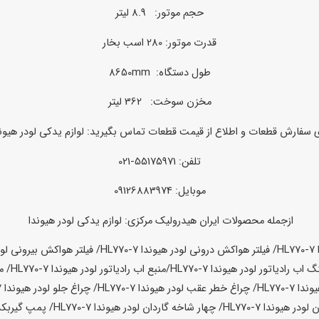
حجم موتور: 8.9 لیتر
قدرت موتور: 280 اسب بخار
طول دستگاه: 8650mm
مخزن سوخت: 362 لیتر
ی سفارش قطعات و اطلاع از قیمت قطعات تماس بگیرید:
لوازم یدکی لودر هیون
تلفن: 55175971-021
موبایل: 09126883974
ازجمله محصولات ایران هیدرولیک مرکزی:
لوازم یدکی لودر هیوندا
H
/ فیلتر هواکش درونی لودر
هیوندا HL770-7
/ فیلتر هواکش بیرونی لود
گ اب رادیاتور لودر
هیوندا HL770-7
/منبع اب رادیاتور لودر
هیوندا HL770-7
/ م
دا HL770-7
/ چراغ خطر عقب لودر
هیوندا HL770-7
/ چراغ جلو لودر
هیوندا HL770-7
ن لودر
هیوندا HL770-7
/ چهار شاخه گاردان لودر
هیوندا HL770-7
/ پمپ گیربک