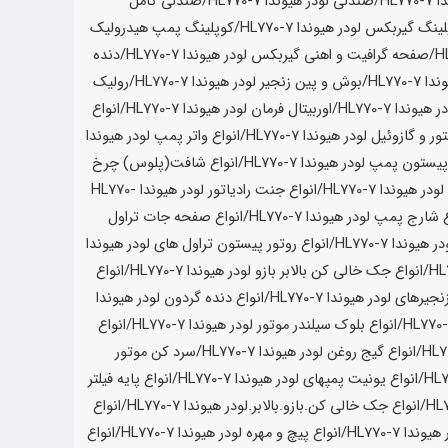
HL77
/صندلی لودر
هیوندا HL770-7
/صندلی کامل
لینگ گیربکس لودر
هیوندا HL770-7
/کوپلینگ پمپ هیدرولیک
/صفحه گرافیت و اهنی گیربکس لودر
هیوندا HL770-7
/دنده
 HL770-7
/بوش و پین زنجیر لودر
هیوندا HL770-7
/رولیک
ر
هیوندا HL770-7
/اوربیتال فرمان لودر
هیوندا HL770-7
/انواع
ور و گازوئیل لودر
هیوندا HL770-7
/انواع واتر پمپ لودر
هیوندا
 پیستون پمپ لودر
هیوندا HL770-7
/انواع شافت(پلوس) چرخ
لودر
هیوندا HL770-7
/انواع جنت رادیاتور لودر
هیوندا HL770-
ع شارج پمپ لودر
هیوندا HL770-7
/انواع صفحه جات تراول
در
هیوندا HL770-7
/انواع روتور پیستون تراول های لودر
هیوندا
/انواع جک خالی کن بالابر بازو لودر
هیوندا HL770-7
/انواع
نجیرهای لودر
هیوندا HL770-7
/انواع دنده گردون لودر
هیوندا
/انواع بلوک سیلندر موتور لودر
هیوندا HL770-7
/انواع
/انواع گیج روغن لودر
هیوندا HL770-7
/سرد کن موتور
/انواع یونیت پمپهای لودر
هیوندا HL770-7
/انواع پایه فیلتر
/انواع جک خالی کن.بازو.بالابر.لودر
هیوندا HL770-7
/انواع
هیوندا HL770-7
/انواع پیچ و مهره لودر
هیوندا HL770-7
/انواع