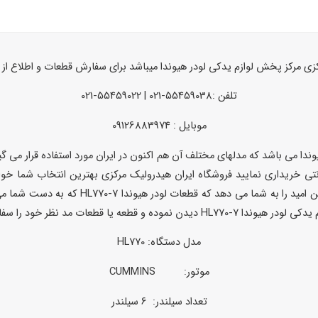
رکزی مرکز پخش لوازم یدکی لودر هیوندا میباشد برای سفارش قطعات و اطلاع ا
تلفن :55459038-021 | 55459022-021
موبایل : 09126883974
ندا می باشد که مدلهای مختلف آن هم اکنون در ایران مورد استفاده قرار می گی
ترنتی خریداری نمایید فروشگاه ایران هیدرولیک مرکزی بهترین انتخاب شما خو
و سایر قطعات خودرو های سنگین این امید
قطعات مد نظر خود را سفارش دهید.
مدل دستگاه: HL770
موتور: CUMMINS
تعداد سیلندر: 6 سیلندر