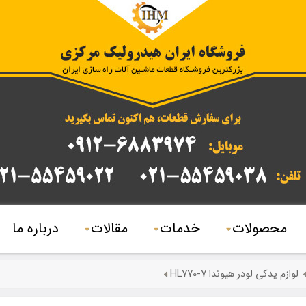
محصولات
خدمات
مقالات
درباره ما
لوازم یدکی لودر هیوندا HL770-7