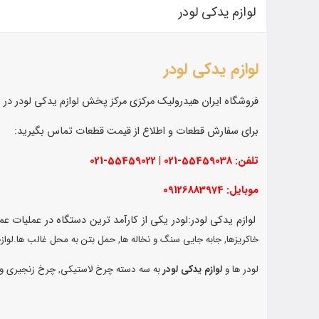
لوازم یدکی لودر
لوازم یدکی لودر
فروشگاه ایران هیدرولیک مرکزی مرکز پخش لوازم یدکی لودر در برند
برای سفارش قطعات و اطلاع از قیمت قطعات تماس بگیرید:
تلفن: 55459038-021 | 55459022-021
موبایل: 09126883974
لوازم یدکی لودر:لودر یکی از کارآمد ترین دستگاه در عملیات ع
خاکریزها, جابه جایی سنگ و نخاله ها, حمل بتن به محل غالب ها.لواز
لودر ها و
لوازم یدکی لودر
به سه دسته چرخ لاستیکی, چرخ زنجیری و ب