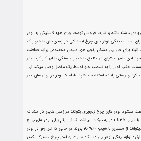
ادی داشته باشد و قدرت فراوانی توسط چرخ هایه لاستیکی به لودر
میزان اسیب دیدگی لودر های چرخ لاستیکی در زمین های نا هموار که
ست البته برای حل این مشکل زنجیر های سیمی مخصوص برایه حفاظت
 این عاجها میتوان در مناطق نا هموار و سنگی با انها کار کرد.لودر
 قسمت عقب لودر را به قسمت جلو توسط یک مفصل وصل میکند این
لکرد و راحتی راننده استفاده میشود.
قطعات لودر
در لودر های کمر
اعث میشود لودر های چرخ زنجیری بتوانند در زمین هایی کار کنند که
قابل استفاده برایی لودر های چرخ لاستیکی نیست.لودر های چرخ زنجیری میتوانند در زمین هایی که دارای سنگ های تیزی هستند کار کنند ودر زمین هایی با شیب 35% قادر به حرکت میباشند که این رقم برای لودر های چرخ
لاستیکی به 15% میرسد.اصطکاک زیاد لودرهای چرخ زنجیری باعث میشود که حد اکثر توان موتور را برای کندن زمین به کار گیرد.لودر های چرخ زنجیری میتوانند از مسیری با شیب 60% بالا بروند در حالی که این رقو در لودر
لوازم یدکی لودر
این دستگاه نسبت به لودر چرخ لاستیکی کمتر