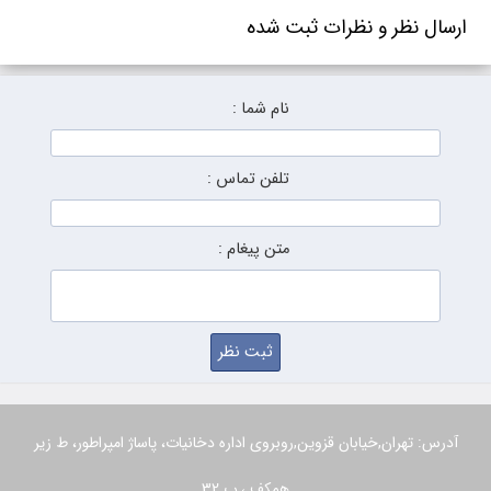
ارسال نظر و نظرات ثبت شده
نام شما :
تلفن تماس :
متن پیغام :
آدرس: تهران,خیابان قزوین,روبروی اداره دخانیات، پاساژ امپراطور، ط زیر
همکف ، پ 32