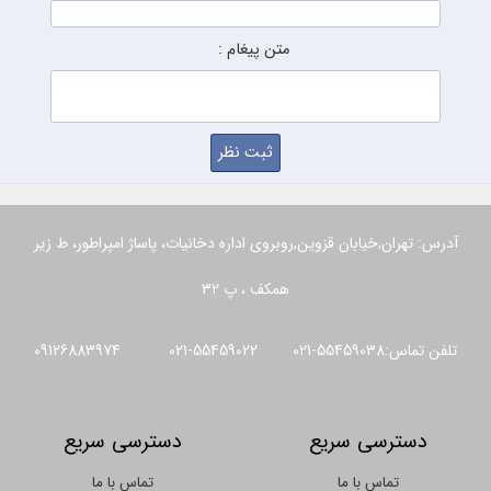
متن پیغام :
آدرس: تهران,خیابان قزوین,روبروی اداره دخانیات، پاساژ امپراطور، ط زیر
همکف ، پ 32
تلفن تماس:55459038-021 55459022-021 09126883974
دسترسی سریع
دسترسی سریع
تماس با ما
تماس با ما