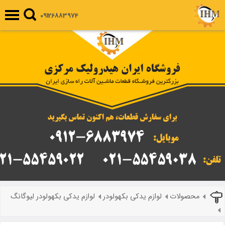
09126883974
محصولات
لوازم یدکی بکهولودر
لوازم یدکی بکهولودر لیوگانگ