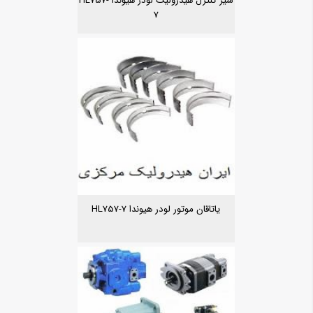
شیر کنترل هیدرولیک لودر هیوندا HL757-
7
یاتاقان موتور لودر هیوندا HL757-7