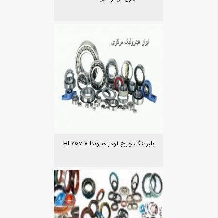
بلبرینگ چرخ لودر هیوندا HL757-7