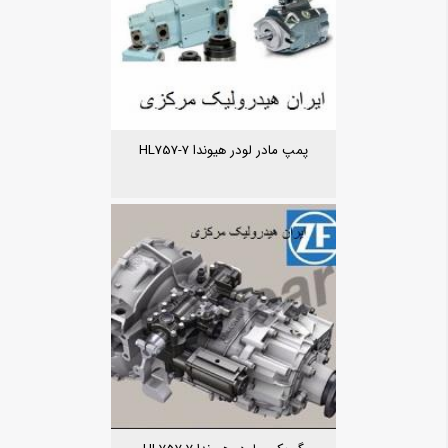
پمپ مادر لودر هیوندا HL757-7