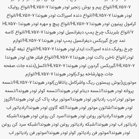
HL757-7
/انواع پیم و بوش زنجیر لودر
هیوندا HL757-7
/انواع رولیک
لودر
هیوندا HL757-7
/انواع دنده اسپراکت لودر
هیوندا HL757-7
/انواع
کرامول پینیون لودر
هیوندا HL757-7
/انواع پیچ و مهره لودر
هیوندا HL757-
7
/انواع بلبرینگ چرخ.پمپ.دیفرانسیل لودر
هیوندا HL757-7
/انواع کاسه
نمد چرخ.گیربکس.دیفرانسیل.پمپ.لودر
هیوندا HL757-7
/لوازم
چرخ.رولیک.دنده اسپراکت.ایدلر.لودر
هیوندا HL757-7
/انواع تیغه گوشه
لودر/انواع ناخن باکت لودر
هیوندا HL757-7
/انواع فیلتر های لودر
هیوندا
HL757-7
/گیربکس گردون لودر
هیوندا HL757-7
/اکسل(دنده جات.صفحه
جات.چهارشاخه.یوک)لودر
هیوندا HL757-7
/لوازم
موتوری(بوش.پیستون.ریگ.واشرکامل.یاتاقان)لودر
هیوندا HL757-7
/
تسمه
پروانه لودر
هیوندا/تسمه دینام لودر هیوندا/تسمه کولر لودر هیوندا/تسمه
موتور لودر/درب رادیاتور لودر هیوندا/موتور برف پاک کن لودر هیوندا/اگزوز
لودر هیوندا/شاتون موتور لودر هیوندا/کله گاوی لودر هیوندا/رادیاتور اب
لودر هیوندا/رادیاتور روغن لودر هیوندا/سرد کن روغن لودر هیوندا/شبکه
رادیاتور اب لودر هیوندا/شبکه رادیاتور روغن لودر هیوندا/شبکه سرد کن روغن
لودر هیوندا/موتور فن رادیاتور کولر لودر هیوندا/موتور فن رادیاتور اب