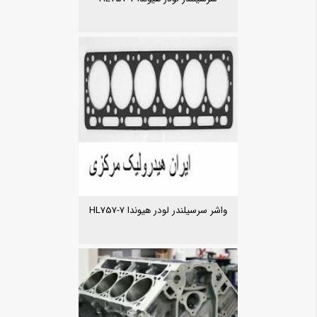
واشر سرسیلندر لودر هیوندا HL757-7