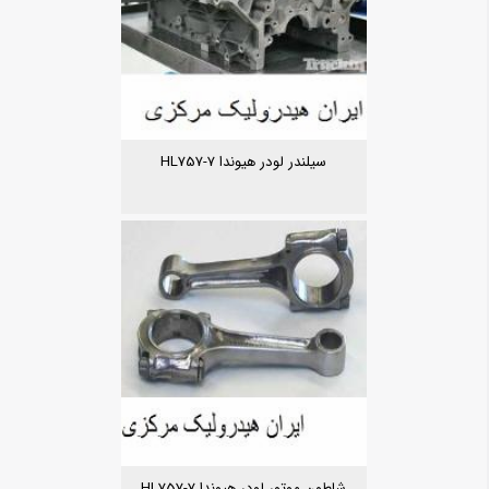
سیلندر لودر هیوندا HL757-7
شاطون موتور لودر هیوندا HL757-7