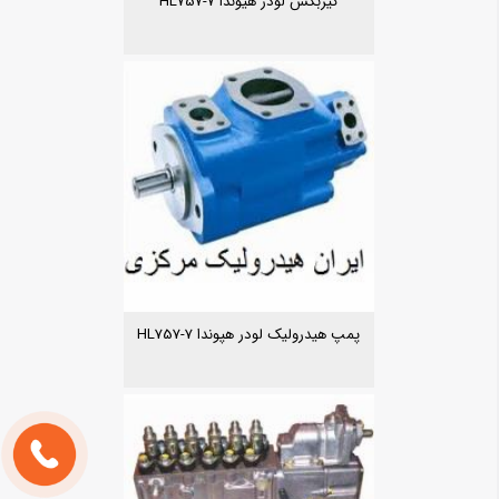
گیربکس لودر هیوندا HL757-7
پمپ هیدرولیک لودر هپوندا HL757-7