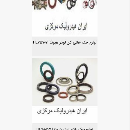
لوارم جک خالی کن لودر هیوندا HL757-7
لوارم جک بالابر لودر هیوندا HL757-7