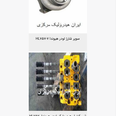
سوپر شارژ لودر هیوندا HL757-7