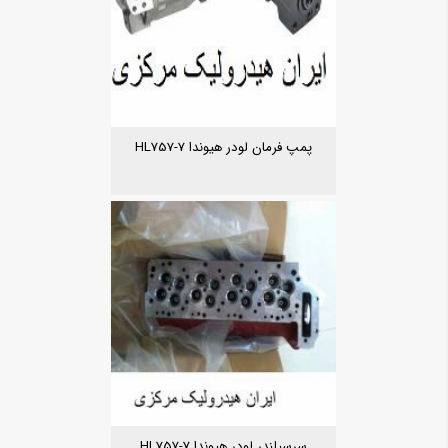
پمپ فرمان لودر هیوندا HL757-7
سرسیلندر لودر هیوندا HL757-7