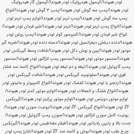
لودر هیوندا/کپسول هیدرولیک لودر هیوندا/کپسول گاز هیدرولیک
لودر هیوندا/پمپ سه گوش لودر هیوندا/پمپ 3 گوش لودر هیوندا/انواع
پمپ سه گوش لودر هیوندا/پمپ ترمز لودر هیوندا/لوازم پمپ ترمز لودر
هیوندا/انواع پمپ ترمز لودر هیوندا/ترمز لودر هیوندا/شیر فرمان لودر هیوندا/
انواع شیر فرمان لودر هیوندا/کمپرسور کولر لودر هیوندا/پمپ روغن لودر
هیوندا/دنده دیشلی دیفرانسیل لودر هیوندا/دسته دنده لودر هیوندا/ضربه گیر
موتور لودر هیوندا/پین و بوش دکل لودر هیوندا/شافت وسط گیربکس لودر
هیوندا/سنسور موتور لودر هیوندا/سنسور پمپ انژکتور لودر هیوندا/سنسور
پمپ گازوئیل لودر هیوندا/تیغه و دم تیغه لودر هیوندا/انواع کاسه نمد فشار
قوی لودر هیوندا/سلونویید گیربکس لودر هیوندا/شافت گیربکس لودر
هیوندا/زنجیر با لودر هیوندا کفشک لودر هیوندا/انواع کامپیوتر و مانیتور لودر
هیوندا/انواع شلنگ و اتصالات لودر هیوندا/لوازم موتور کمنز لودر هیوندا/
لوازم موتور دویتس لودر هیوندا/لوازم موتور پرکینز لودر هیوندا/گیربکس
ZF لودر هیوندا/انواع گیربکس ZF لودر هیوندا/یونیت سوزن لودر هیوندا/
یونیت کامل سوزن انژکتور لودر هیوندا/سوزن پمپ گازوئیل لودر هیوندا/
جنت بالا و پایین رادیاتور لودر هیوندا/فیلتر مغناطیس لودر هیوندا/گیربکس
چرخ عقب لودر هیوندا/بوش و کاسه نمد ZF لودر هیوندا/شارژ پمپ لودر