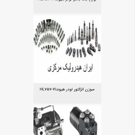
سوزن انژکتور لودر هیونداHL757-7