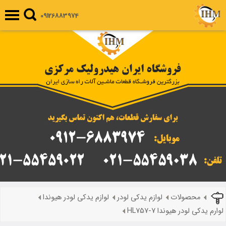
09126883974
محصولات
لوازم یدکی لودر
لوازم یدکی لودر هیوندا
لوارم یدکی لودر هیوندا HL757-7