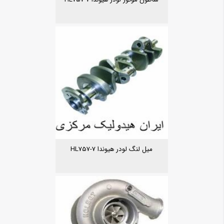
میل لنگ لودر هیوندا HL757-7