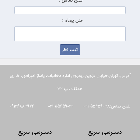
تلفن تماس :
متن پیغام :
آدرس: تهران,خیابان قزوین,روبروی اداره دخانیات، پاساژ امپراطور، ط زیر
همکف ، پ 32
تلفن تماس:55459038-021 55459022-021 09126883974
دسترسی سریع
دسترسی سریع