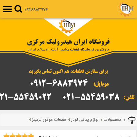
09126883974
محصولات
لوازم یدکی لودر
قطعات موتور پرکینز