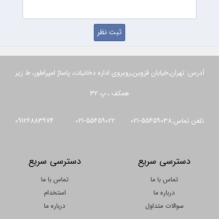
آدرس: تهران,خیابان قزوین,روبروی اداره دخانیات، پاساژ امپراطور، ط زیر
همکف ، پ 32
تلفن تماس:55459038-021 55459022-021 09126883974
دسترسی سریع
دسترسی سریع
تماس با ما
تماس با ما
درباره ما
استخدام
سوالات متداول
درباره ما