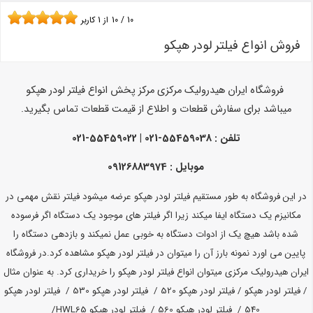
10
/
10
از
1
کاربر
فروش انواع فیلتر لودر هپکو
فروشگاه ایران هیدرولیک مرکزی مرکز پخش انواع فیلتر لودر هپکو
میباشد
برای سفارش قطعات و اطلاع از قیمت قطعات تماس بگیرید.
تلفن :
55459038-021 | 55459022-021
موبایل : 09126883974
در این فروشگاه به طور مستقیم فیلتر لودر هپکو عرضه میشود فیلتر نقش مهمی در
مکانیزم یک دستگاه ایفا میکند زیرا اگر فیلتر های موجود یک دستگاه اگر فرسوده
شده باشد هیچ یک از ادوات دستگاه به خوبی عمل نمیکند و بازدهی دستگاه را
پایین می اورد نمونه بارز آن را میتوان در فیلتر لودر هپکو مشاهده کرد.در فروشگاه
ایران هیدرولیک مرکزی میتوان انواع فیلتر لودر هپکو را خریداری کرد. به عنوان مثال
/ فیلتر لودر هپکو / فیلتر لودر هپکو 520 / فیلتر لودر هپکو 530 / فیلتر لودر هپکو
540 / فیلتر لودر هپکو 560 / فیلتر لودر هپکو HWL65/