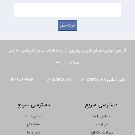
آدرس: تهران,خیابان قزوین,روبروی اداره دخانیات، پاساژ امپراطور، ط زیر
همکف ، پ 32
تلفن تماس:55459038-021 55459022-021 09126883974
دسترسی سریع
دسترسی سریع
تماس با ما
تماس با ما
درباره ما
استخدام
سوالات متداول
درباره ما