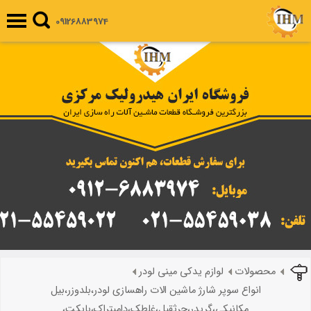
09126883974
محصولات
لوازم یدکی مینی لودر
انواع سوپر شارژ ماشین الات راهسازی لودر،بلدوزر،بیل
مکانیکی،گریدر،جرثقیل،غلطک،دامپتراک،بابکت،