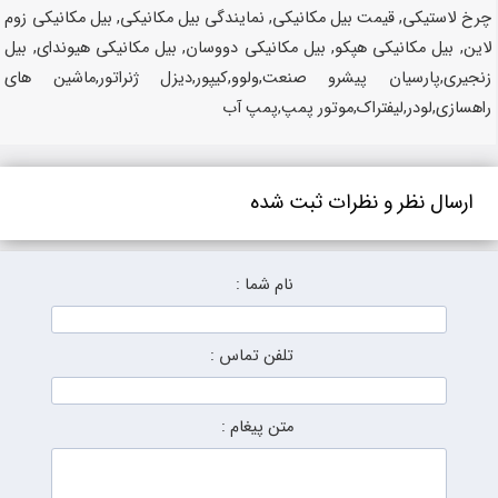
چرخ لاستیکی, قیمت بیل مکانیکی, نمایندگی بیل مکانیکی, بیل مکانیکی زوم
لاین, بیل مکانیکی هپکو, بیل مکانیکی دووسان, بیل مکانیکی هیوندای, بیل
زنجیری,پارسیان پیشرو صنعت,ولوو,کیپور,دیزل ژنراتور,ماشین های
راهسازی,لودر,لیفتراک,موتور پمپ,پمپ آب
ارسال نظر و نظرات ثبت شده
نام شما :
تلفن تماس :
متن پیغام :