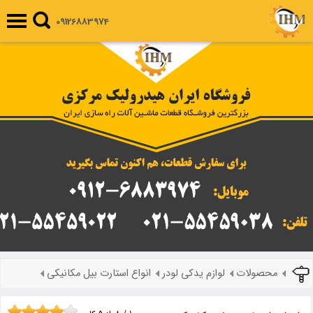
09126883974
محصولات
لوازم یدکی لودر
انواع استارت بیل مکانیکی