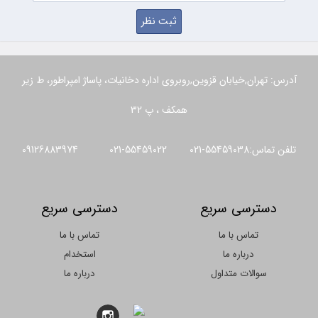
آدرس: تهران,خیابان قزوین,روبروی اداره دخانیات، پاساژ امپراطور، ط زیر
همکف ، پ 32
تلفن تماس:55459038-021 55459022-021 09126883974
دسترسی سریع
دسترسی سریع
تماس با ما
تماس با ما
درباره ما
استخدام
سوالات متداول
درباره ما