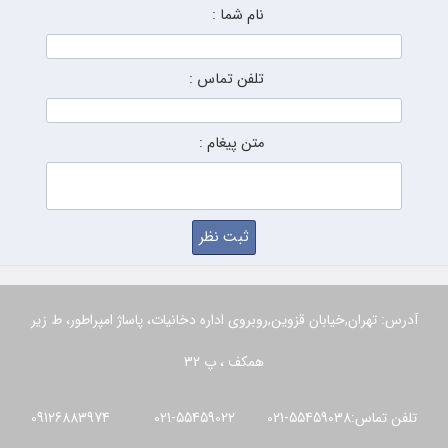
نام شما :
تلفن تماس :
متن پیغام :
آدرس: تهران,خیابان قزوین,روبروی اداره دخانیات، پاساژ امپراطور، ط زیر
همکف ، پ 32
تلفن تماس:55459038-021 55459022-021 09126883974