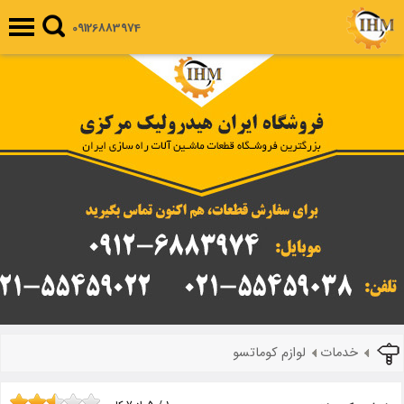
09126883974
خدمات
لوازم کوماتسو