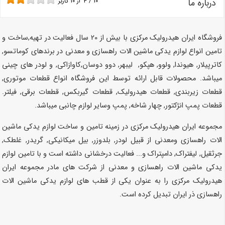
درباره ما
10
/
4
از
10
کاربر
فروشگاه ایران هیدرولیک مرکزی با بیش از 20 سال فعالیت در تهیه,ساخت و
تامین انواع لوازم یدکی ماشین الات راهسازی و معدنی در برندهای کوماتسو,
کاترپیلار, هیوندا, ولوو, هپکو, لیبهر, دوو دوسان,کاوازاکی, و لودر های چینی
میباشد.
محصولات قابل ارائه توسط این فروشگاه انواع قطعات موتوری,
قطعات زیربندی, قطعات هیدرولیک, قطعات گیربکس, قطعات برقی, فیلتر.
قطعات پمپ انژکتور, چهار شاخه, پمپ وسایر لوازم چانبی میباشد.
مجموعه ایران هیدرولیک مرکزی در زمینه تامین و ساخت لوازم یدکی ماشین
الات راهسازی ومعدنی از قبیل لودر, بلدوزر, بیل میکانیکی, گریدر, غلطک,
جرثقیل, لیفتراک, دامپتراک و... فعالیت درخشانی داشته است و با تامین لوازم
یدکی ماشین الات راهسازی و معدنی از شرکت های مادر مجموعه ایران
هیدرولیک مرکزی را به عنوان یکی از قطب های لوازم یدکی ماشین الات
راهسازی ذر ایران تبدیل کرده است.