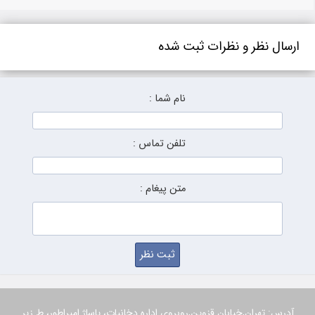
ارسال نظر و نظرات ثبت شده
نام شما :
تلفن تماس :
متن پیغام :
آدرس: تهران,خیابان قزوین,روبروی اداره دخانیات، پاساژ امپراطور، ط زیر