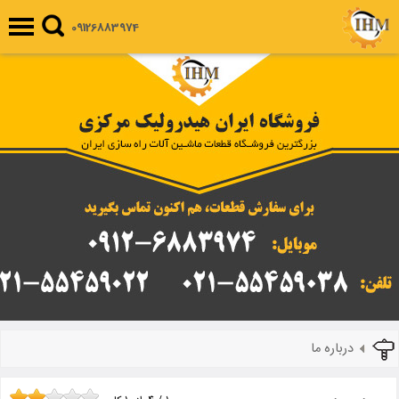
09126883974
درباره ما