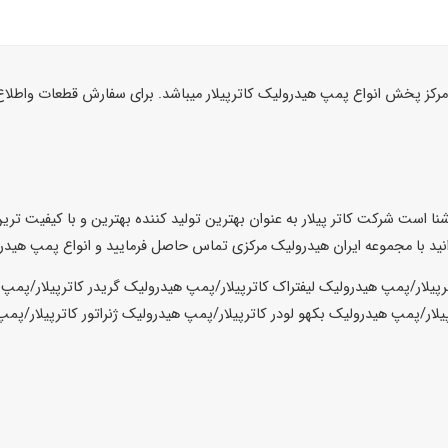
مرکز پخش انواع پمپ هیدرولیک کاترپیلار میباشد. برای سفارش قطعات واطلا
 است شرکت کاتر پیلار به عنوان بهترین تولید کننده بهترین و با کیفیت تری
وانید با مجموعه ایران هیدرولیک مرکزی تماس حاصل فرمایید و انواع پمپ هیدرول
یلار/پمپ هیدرولیک لیفتراک کاترپیلار/پمپ هیدرولیک گریدر کاترپیلار/پمپ ه
ار/پمپ هیدرولیک بکهو لودر کاترپیلار/پمپ هیدرولیک ژنراتور کاترپیلار/پمپ