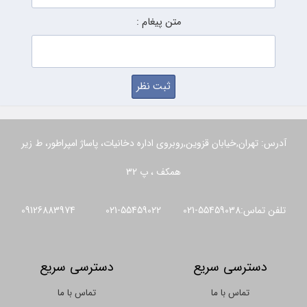
متن پیغام :
آدرس: تهران,خیابان قزوین,روبروی اداره دخانیات، پاساژ امپراطور، ط زیر
همکف ، پ 32
تلفن تماس:55459038-021 55459022-021 09126883974
دسترسی سریع
دسترسی سریع
تماس با ما
تماس با ما