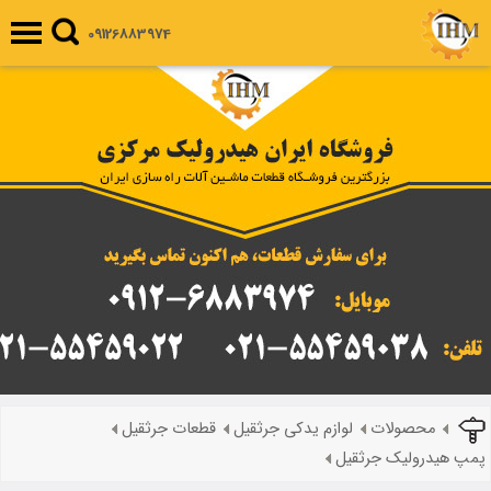
09126883974
محصولات
لوازم یدکی جرثقیل
قطعات جرثقیل
پمپ هیدرولیک جرثقیل