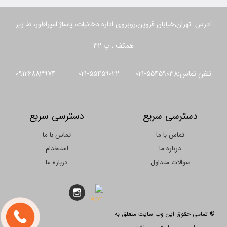
آدرس: تهران,خیابان قزوین,روبروی اداره دخانیات، پاساژ امپراطور، ط زیر
همکف ، پ 32
تلفن تماس:55459038-021 55459022-021 09126883974
دسترسی سریع
دسترسی سریع
تماس با ما
تماس با ما
درباره ما
استخدام
سوالات متداول
درباره ما
© تمامی حقوق این وب سایت متعلق به