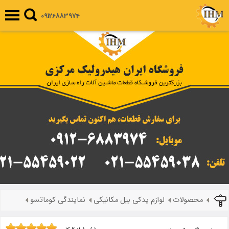
09126883974
محصولات
لوازم یدکی بیل مکانیکی
نمایندگی کوماتسو