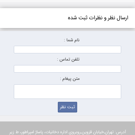
ارسال نظر و نظرات ثبت شده
نام شما :
تلفن تماس :
متن پیغام :
آدرس: تهران,خیابان قزوین,روبروی اداره دخانیات، پاساژ امپراطور، ط زیر