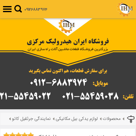
09126883974
محصولات
لوازم یدکی بیل مکانیکی
نمایندگی جرثقیل کاتو