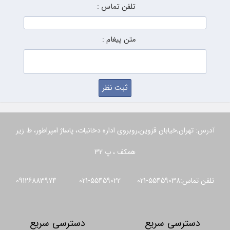
تلفن تماس :
متن پیغام :
آدرس: تهران,خیابان قزوین,روبروی اداره دخانیات، پاساژ امپراطور، ط زیر
همکف ، پ 32
تلفن تماس:55459038-021 55459022-021 09126883974
دسترسی سریع
دسترسی سریع