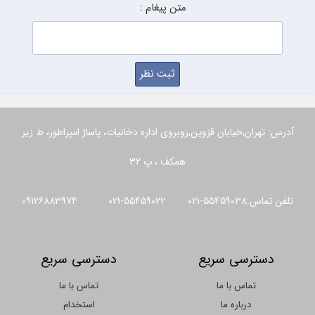
متن پیغام :
آدرس: تهران,خیابان قزوین,روبروی اداره دخانیات، پاساژ امپراطور، ط زیر
همکف ، پ 32
تلفن تماس:55459038-021 55459022-021 09126883974
دسترسی سریع
دسترسی سریع
تماس با ما
تماس با ما
درباره ما
استخدام