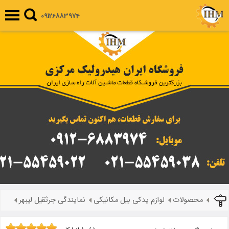
09126883974
محصولات
لوازم یدکی بیل مکانیکی
نمایندگی جرثقیل لیبهر