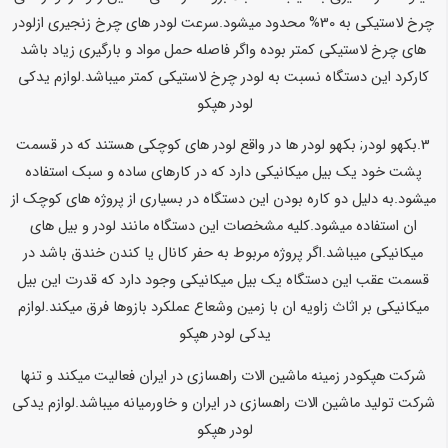
چرخ لاستیکی به 30% محدود میشود.سرعت لودر های چرخ زنجیری ازلودر
های چرخ لاستیکی کمتر بوده واگر فاصله حمل مواد و بارگیری زیاد باشد
کارکرد این دستگاه نسبت به لودر چرخ لاستیکی کمتر میباشد.
لوازم یدکی
لودر هپکو
3.بکهو لودر; بکهو لودر ها در واقع لودر های کوچکی هستند که در قسمت
پشت خود یک بیل میکانیکی دارد که در کارهای ساده و سبک استفاده
میشود.به دلیل دو کاره بودن این دستگاه در بسیاری از پروژه های کوچک از
ان استفاده میشود.کلیه مشخصات این دستگاه مانند لودر و بیل های
میکانیکی میباشد.اگر پروژه مربوط به حفر کانال یا کندن خندق باشد در
قسمت عقب این دستگاه یک بیل میکانیکی وجود دارد که قدرت این بیل
میکانیکی بر اثاث زاویه ان با زمین وشعاع عملکرد بازوها فرق میکند.
لوازم
یدکی لودر هپکو
شرکت هپکودر زمینه ماشین الات راهسازی در ایران فعالیت میکند و تنها
شرکت تولید ماشین الات راهسازی در ایران و خاورمیانه میباشد.
لوازم یدکی
لودر هپکو