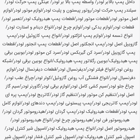
داخل پمپ بالابر لودر/ واسطه پمپ بالا بر لودر/ عینکی پمپ حرکت لودر/
سیلندر پمپ حرکت لودر/روتور پیستون و پلیت لودر/لوازم موتور لودر/لوازم
اصل موتور لودر/قطعات موتور لودر/قطعات پمپ هیدرولیک لودر/تعمیر لودر/
قطعات لودر/لوازم یدکی لودر/لوازم چرخ لودر/انواع دینام و استارت لودر/
انواع تسمه لودر/لوازم پمپ انژکتور لودر/انواع پمپ کازوئیل لودر/پمپ
گازوییل اصل لودر/پمپ انجکتور اصل لودر/قطعات پمپ انجتور لودر/قطعات
پمپ گازوییل لودر/سرد کن گیربکس لودر/سرد کن موتور لودر/بوبین برقی
پمپ هیدرولیک/بوبین رگلاتور پمپ هیدرولیک/انواع بوبین برقی لودر/شبکه
روغن لودر/انواع فیلتر لودر/دیفرنسیال لودر/قطعات دیفرنسال لودر/لوازم
دفرنسیال لودر/انواع فشنگی آب روغن گازوئیل/کولر لودر/چراغ عقب لودر/
چراغ جلو لودر/سیم کشی کامل لودر/لوازم برقی لودر/گاورنر لودر/سیم گاز
اصل لودر/تنظیم کن موتور لودر/تنظیم گاز لودر/کاتریج لودر/پمپ پره ای
لودر/پمپ کاتریجی لودر/پمپ پیستونی لودر/پمپ دندهای لودر/لوازم کامل
پمپ لودر/قطعات هیدرولیک لودر/پمپ گردان لودر/هیدروموتور گردان لودر/
هیدروموتور فن لودر/هیدروموتور چرخ لودر/انواع هیدروموتور لودر/
هیدروموتور اصل لودر/انواع پمپ هیدرولیک لودر/اسپول شیر کنترل لودر/
اسپول شیر کنترل هیدرولیک لودر/اسپول شیر کنترل فشار لودر/اسپول شیر