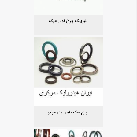
بلبرینگ چرخ لودر هپکو
لوازم جک بالابر لودر هپکو