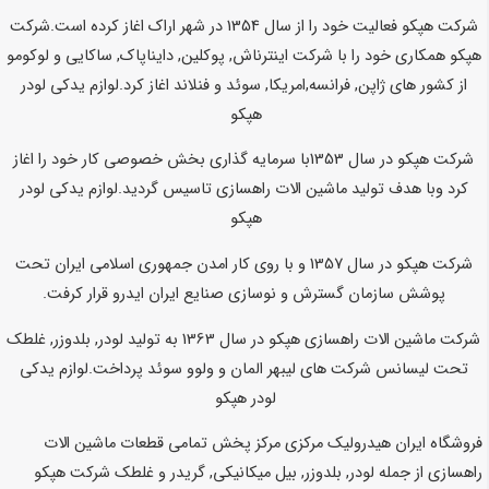
شرکت هپکو فعالیت خود را از سال 1354 در شهر اراک اغاز کرده است.شرکت
هپکو همکاری خود را با شرکت اینترناش, پوکلین, دایناپاک, ساکایی و لوکومو
از کشور های ژاپن, فرانسه,امریکا, سوئد و فنلاند اغاز کرد.
لوازم یدکی لودر
هپکو
شرکت هپکو در سال 1353با سرمایه گذاری بخش خصوصی کار خود را اغاز
کرد وبا هدف تولید ماشین الات راهسازی تاسیس گردید.
لوازم یدکی لودر
هپکو
شرکت هپکو در سال 1357 و با روی کار امدن جمهوری اسلامی ایران تحت
پوشش سازمان گسترش و نوسازی صنایع ایران ایدرو قرار کرفت.
شرکت ماشین الات راهسازی هپکو در سال 1363 به تولید لودر, بلدوزر, غلطک
تحت لیسانس شرکت های لیبهر المان و ولوو سوئد پرداخت.
لوازم یدکی
لودر هپکو
فروشگاه ایران هیدرولیک مرکزی مرکز پخش تمامی قطعات ماشین الات
راهسازی از جمله لودر, بلدوزر, بیل میکانیکی, گریدر و غلطک شرکت هپکو