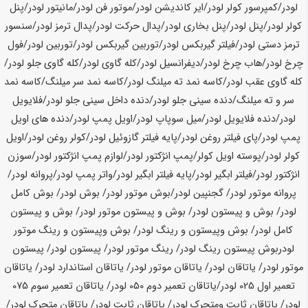
لودر/کمپرسور کولر لودر/ایر کاندیشن لودر/موتور فن لودر/مانیتور لودر/پنل
کولر لودر/پنل لودر/پنل بخاری لودر/پدال حرکت لودر/پدال ترمز لودر/سنسور
ترمز دستی لودر/فیلتر گیربکس لودر/توربین گیربکس لودر/توربین لودر/فول
چرخ لودر/هاب چرخ لودر/دیفرانسیل لودر/کله گاوی لودر/کله گاوی جلو لودر/
کله گاوی عقب لودر/کاسه نمد ته میلنگ لودر/کاسه نمد سر میلنگ/کاسه نمد
سر و ته میلنگ/دنده سینی جلو لودر/دنده داخل سینی جلو لودر/فلایویل
لودر/دنده فلایویل لودر/میل سوپاپ لودر/اویل پمپ لودر/دنده های اویل
پمپ لودر/پای فیلتر روغن لودر/پایه فیلتر گازوئیل لودر/کولر روغن لودر/اویل
کولر لودر/پوسته اویل کولر/پمپ انژکتور لودر/لوازم پمپ انژکتور لودر/سوزن
انژکتور لودر/فیلتر ابگیر لودر/پایه فیلتر ابگیر لودر/واتر پمپ لودر/پروانه لودر/
پروانه موتور لودر/ گجنپین لودر/بوش موتور لودر/ بوش لودر/ بوش کامل
لودر/ بوش و پیستون لودر/ بوش و پیستون موتور لودر/ بوش و پیستون
کامل لودر/ بوش وپیستون و رینگ لودر/ بوش وپیستون و رینگ موتور
لودربوش پیستون رینگ لودر/ رینگ موتور لودر/ پیستون لودر/ پیستون
موتور لودر/ یاتاقان لودر/ یاتاقان موتور لودر/ یاتاقان استاندارد لودر/ یاتاقان
تعمیر اول 025 لودر/یاتاقان تعمیر دوم 050 لودر/ یاتاقان تعمیر سوم 075
لودر/ یاتاقان ثابت ومتحرک لودر/ یاتاقان ثابت لودر/ یاتاقان متحرک لودر/