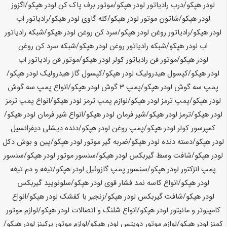
لودر هپکو/درب رادیاتور لودر هپکو/موتور برف پاک کن لودر هپکو/اگزوز
لودر هپکو/شاتون موتور لودر هپکو/کله گاوی لودر هپکو/رادیاتور اب
لودر هپکو/رادیاتور روغن لودر هپکو/سرد کن روغن لودر هپکو/شبکه رادیاتور
اب لودر هپکو/شبکه رادیاتور روغن لودر هپکو/شبکه سرد کن روغن
لودر هپکو/موتور فن رادیاتور کولر لودر هپکو/موتور فن رادیاتور اب
لودر هپکو/کپسول هیدرولیک لودر هپکو/کپسول گاز هیدرولیک لودر هپکو/
پمپ سه گوش لودر هپکو/پمپ 3 گوش لودر هپکو/انواع پمپ سه گوش
لودر هپکو/پمپ ترمز لودر هپکو/لوازم پمپ ترمز لودر هپکو/انواع پمپ ترمز
لودر هپکو/ترمز لودر هپکو/شیر فرمان لودر هپکو/انواع شیر فرمان لودر هپکو/
کمپرسور کولر لودر هپکو/پمپ روغن لودر هپکو/دنده دیشلی دیفرانسیل
لودر هپکو/دسته دنده لودر هپکو/ضربه گیر موتور لودر هپکو/پین و بوش دکل
لودر هپکو/شافت وسط گیربکس لودر هپکو/سنسور موتور لودر هپکو/سنسور
پمپ انژکتور لودر هپکو/سنسور پمپ گازوئیل لودر هپکو/تیغه و دم تیغه
لودر هپکو/انواع کاسه نمد فشار قوی لودر هپکو/سلونویید گیربکس
لودر هپکو/شافت گیربکس لودر هپکو/زنجیر با کفشک لودر هپکو/انواع
کامپیوتر و مانیتور لودر هپکو/انواع شلنگ و اتصالات لودر هپکو/لوازم موتور
کمنز لودر هپکو/لوازم موتور دویتس لودر هپکو/لوازم موتور پرکینز لودر هپکو/