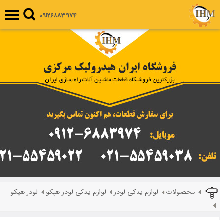
09126883974
محصولات
لوازم یدکی لودر
لوازم یدکی لودر هپکو
لودر هپکو