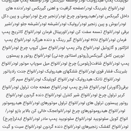
کوپلینگ پمپ هیدرولیک لودر/واسطه گیربکس لودر/واسطه پمپ هیدرولیک
لودر/انواع بلبرینگ لودر/صفحه گرافیت و اهنی گیربکس لودر/دنده های
داخل گیربکس لودر/هیدروموتور چرخ لودر/زنجیر چرخ لودر/بوش و پین دکل
لودر/بوش و پین زنجیر لودر/رولیک لودر/شیشه لودر/شیشه جلو لودر/شیر
برقی لودر/انواع تسمه سفت کن لودر/اوربیتال فرمان لودر/انواع کاتریج پمپ
فرمان لودر/انواع ecu لودر/انواع گیر رینگ و دنده هرزگرد لودر/انواع پمپ
انژکتور و گازوئیل لودر/انواع واتر پمپ لودر/انواع سیل کروپ چرخ لودر/انواع
توربین کامل گیربکس(روتور.استاتور.چدنی) لودر/انواع روتور و پیستون
پمپ لودر/انواع شافت(پلوس) چرخ لودر/انواع میل سوپاپ موتور لودر/انواع
بلبرینگ فشار قوی لودر/انواع شلنگهای هیدرولیک لودر/انواع جنت رادیاتور
لودر/انواع تانک هیدرولیک لودر/انواع کوپلینگ لودر/انواع سیم گاز
برقی(گاورنر) لودر/انواع شارج پمپ لودر/انواع صفحه جات تراول لودر/انواع
کریر تراول چرخ لودر/انواع شیر کنترل لودر/انواع دنده گردون لودر/انواع
روتور پیستون تراول های لودر/انواع تراول موتورهای لودر/انواع هیدروموتور
لودر/انواع هیدروموتورهای چرخ لودر/انواعجک خالی کن بالابر بازو لودر/
انواع کویل سلونویید لودر/انواع سلونویید پمپ مادر لودر/انواع ایدلر(چرخ)
لودر/انواع کفشک زنجیرهای لودر/انواع دنده گردون لودر/انواع سیت و گیت