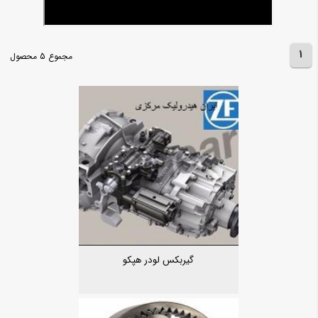
1
مجموع 5 محصول
گیربکس لودر هپکو