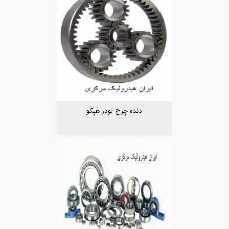
دنده چرخ لودر هپکو