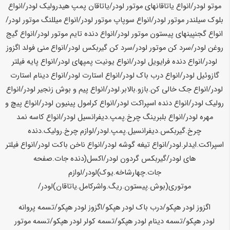
موتو لودر/انواع یاتاقانهای موتور لودر/یاتاقان پمپ هیدرولیک لودر/انواع
بلوک سیلندر موتور لودر/انواع سوپاپ موتور لودر/انواع میللنگ موتور لودر/
انواع گجنپینهای پیستون موتور لودر/انواع دنده تایم موتور لودر/انواع گیج
روغن لودر/سرد کن موتور لودر/سرد کن گیربکس لودر/انواع منی فولد اگزوز
لودر/انواع دنده فرایویل لودر/انواع یونیت پمپهای لودر/انواع پایه فیلتر
گازوئیل لودر/انواع درب باک لودر/انواع استارت لودر/انواع دینام استارت
لودر/انواع جک خالی کن.بازو.بالابر.لودر/انواع پیم و بوش زنجیر لودر/انواع
رولیک لودر/انواع دنده اسپراکت لودر/انواع کرامول پینیون لودر/انواع پیچ و
مهره لودر/انواع بلبرینگ چرخ.پمپ.دیفرانسیل لودر/انواع کاسه نمد
چرخ.گیربکس.دیفرانسیل.پمپ.لودر/لوازم چرخ.رولیک.دنده
اسپراکت.ایدلر.لودر/انواع تیغه گوشه لودر/انواع ناخن باکت لودر/انواع فیلتر
های لودر/گیربکس گردون لودر/اکسل(دنده جات.صفحه
جات.چهارشاخه.یوک)لودر/لوازم
موتوری(بوش.پیستون.ریگ.واشرکامل.یاتاقان)لودر/
اگزوز لودر هپکو/درب باک لودر هپکو/اگزوز لودر هپکو/تسمه پروانه
لودر هپکو/تسمه دینام لودر هپکو/تسمه کولر لودر هپکو/تسمه موتور