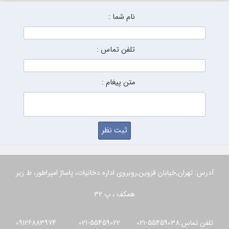
نام شما :
تلفن تماس :
متن پیغام :
آدرس: تهران,خیابان قزوین,روبروی اداره دخانیات، پاساژ امپراطور، ط زیر
همکف ، پ 32
تلفن تماس:55459038-021 55459022-021 09126883974