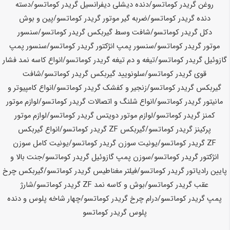
روغن گریدر
کوماتسو
/دنده دیشلی دیفرانسیل گریدر
کوماتسو
/دسته
دنده گریدر
کوماتسو
/ضربه گیر موتور گریدر
کوماتسو
/پین و بوش
دکل گریدر
کوماتسو
/شافت وسط گیربکس گریدر
کوماتسو
/سنسور
موتور گریدر
کوماتسو
/سنسور پمپ انژکتور گریدر
کوماتسو
/سنسور پمپ
گازوئیل گریدر
کوماتسو
/تیغه و دم تیغه گریدر
کوماتسو
/انواع کاسه نمد فشار
قوی گریدر
کوماتسو
/سلونویید گیربکس گریدر
کوماتسو
/شافت
گیربکس گریدر
کوماتسو
/زنجیر و کفشک گریدر
کوماتسو
/انواع کامپیوتر و
مانیتور گریدر
کوماتسو
/انواع شلنگ و اتصالات گریدر
کوماتسو
/لوازم موتور
کمنز گریدر
کوماتسو
/لوازم موتور دویتس گریدر
کوماتسو
/لوازم موتور
پرکینز گریدر
کوماتسو
/گیربکس ZF گریدر
کوماتسو
/انواع گیربکس
ZF گریدر
کوماتسو
/یونیت سوزن گریدر
کوماتسو
/یونیت کامل سوزن
انژکتور گریدر
کوماتسو
/سوزن پمپ گازوئیل گریدر
کوماتسو
/جنت بالا و
پایین رادیاتور گریدر
کوماتسو
/فیلتر مغناطیس گریدر
کوماتسو
/گیربکس چرخ
عقب گریدر
کوماتسو
/بوش و کاسه نمد ZF گریدر
کوماتسو
/شارژ
پمپ گریدر
کوماتسو
/درام چرخ گریدر
کوماتسو
/چهار شاخه پلوس و دنده
پلوس گریدر
کوماتسو