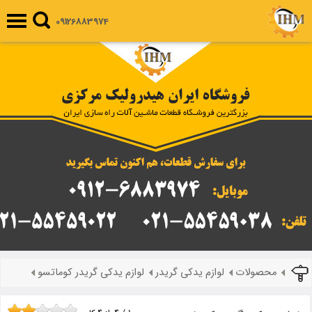
09126883974
محصولات
لوازم یدکی گریدر
لوازم یدکی گریدر کوماتسو