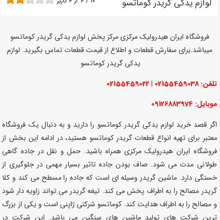
لوازم یدکی گریدر کوماتسو
10
/
4
از
4
کاربر
فروشگاه ایران هیدرولیک مرکزی مرکز پخش لوازم یدکی گریدر کوماتسو
میباشد.برای سفارش قطعات و اطلاع از قیمت قطعات تماس بگیرید. لوازم
یدکی گریدر کوماتسو
تلفن: 02155459038 | 02155459022
موبایل: 09126883974
اگر قصد خرید لوازم یدکی گریدر کوماتسو را دارید و به دنبال یک فروشگاه
معتبر برای تهیه انواع قطعات گریدر کوماتسو هستید، در ادامه این بخش از
فروشگاه ایران هیدرولیک مرکزی همراه باشید. حمل و نقل در جاده گاهی
طولانی مدت می شود. صاف بودن جاده تاثیر بسیار مهمی در جلوگیری از
خستگی دارد. ماشین گریدر وسیله ای است که جاده را مسطح می کند و کلا
گریدر مصالح را به اطراف پخش می کند. تیغه گریدر می تواند زاویه دار شود
و مصالح را به اطراف هدایت کند. کوماتسو شرکتی ژاپنی است و یکی از بزرگ
ترین شرکت های تولید ماشین های سنگین می باشد. این شرکت در