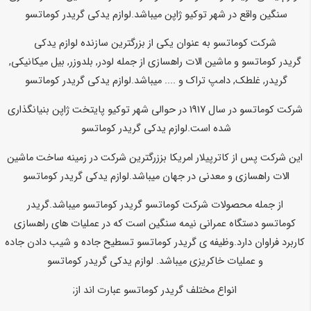
سنگین واقع در شهر توکیو ژاپن میباشد.لوازم یدکی
گریدر
کوماتسو
شرکت کوماتسو به عنوان یکی از بزرگترین سازنده لوازم یدکی
گریدر
کوماتسو و ماشین الات راهسازی از جمله لودر, بلدوزر, بیل میکانیکی,
گریدر, غلطک, دامپ تراک و .... میباشد.لوازم یدکی
گریدر
کوماتسو
شرکت کوماتسو در سال 1917 در حوالی شهر توکیو پایتخت ژاپن بنیانگذاری
شده است.لوازم یدکی
گریدر
کوماتسو
این شرکت پس از کاترپیلار امریکا بززرگترین شرکت در زمینه ساخت ماشین
الات راهسازی و معدنی در جهان میباشد.لوازم یدکی
گریدر
کوماتسو
از جمله محصولات شرکت کوماتسو گریدر
کوماتسو
میباشد.گریدر
کوماتسو
دستگاه عمرانی نیمه سنگین است که در عملیات های راهسازی
کاربرد فراوان دارد.وظیفه ی گریدر
کوماتسو
تسطیح جاده و شیب دادن جاده
و عملیات خاکریزی میباشد.
لوازم یدکی گریدر
کوماتسو
انواع مختلف
گریدر
کوماتسو
عبارت اند از;