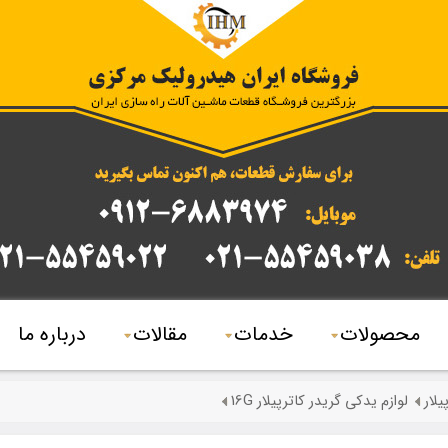
محصولات
خدمات
مقالات
درباره ما
یلار
لوازم یدکی گریدر کاترپیلار 16G