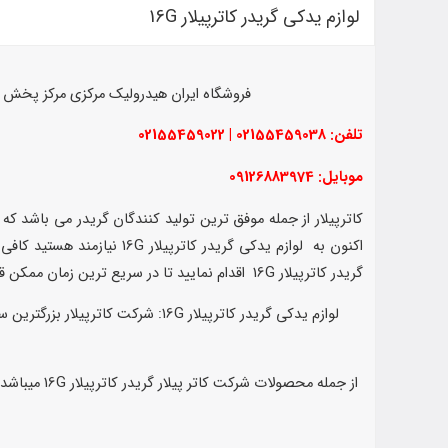
لوازم یدکی گریدر کاترپیلار 16G
فروشگاه ایران هیدرولیک مرکزی مرکز پخش لو
تلفن: 02155459038 | 02155459022
موبایل: 09126883974
اکنون به لوازم یدکی گری
گریدر کاترپیلار 16G اقدام نمایید تا در سریع ترین زمان ممکن قطعه مورد نظر به دست شما برسد. لوازم یدکی گریدر کاترپیلار 16G در انواع مختلف در ادامه این بخش ارائه شده است.