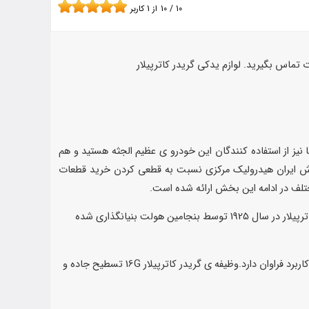
10
/
10
از
1
کاربر
تماس بگیرید. لوازم یدکی گریدر کاترپیلار
 یکی از پرطرفدار ترین نوع آن گریدر کاترپیلار G16 می باشد در صورتی که شما نیز از استفاده کنندگان این خودرو ی عظیم الجثه هستید و هم
ماس با بخش فروش ایران هیدرولیک مرکزی نسبت به قطعی کردن خرید قطعات
لوازم یدکی گریدر کاترپیلار 16G: شرکت کاترپیلار بزرگترین سازنده ماشین آلات عمرانی و معدنی و راهسازی میباشد شرکت صنایع سنگین کاترپیلار در سال 1925 توسط بنجامین هولت بنیانگذاری شده
از جمله محصولات شرکت کاتر پیلار گریدر کاترپیلار 16G میباشد.گریدر کاترپیلار دستگاه عمرانی نیمه سنگین است که در عملیات های راهسازی کاربرد فراوان دارد.وظیفه ی گریدر کاترپیلار 16G تسطیح جاده و