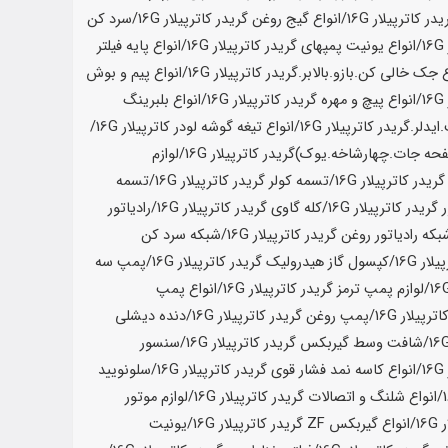
یدر کاترپیلار
16G
/انواع گیج روغن گریدر کاترپیلار
16G
/سرد کن
16
/انواع یونیت پمپهای گریدر کاترپیلار
16G
/انواع پایه فیلتر
ع جک خالی کن.بازو.بالابر.گریدر کاترپیلار
16G
/انواع پیم و بوش
16
/انواع پیچ و مهره گریدر کاترپیلار
16G
/انواع بلبرینگ
یدلر.گریدر کاترپیلار
16G
/انواع تیغه گوشه لودر کاترپیلار
16G
/
ه جات.چهارشاخه.یوک)گریدر کاترپیلار
16G
/لوازم
ریدر کاترپیلار
16G
/تسمه کولر گریدر کاترپیلار
16G
/تسمه
گریدر کاترپیلار
16G
/کله گاوی گریدر کاترپیلار
16G
/رادیاتور
بکه رادیاتور روغن گریدر کاترپیلار
16G
/شبکه سرد کن
یلار
16G
/کپسول گاز هیدرولیک گریدر کاترپیلار
16G
/پمپ سه
/لوازم پمپ ترمز گریدر کاترپیلار
16G
/انواع پمپ
اترپیلار
16G
/پمپ روغن گریدر کاترپیلار
16G
/دنده دیشلی
/شافت وسط گیربکس گریدر کاترپیلار
16G
/سنسور
16
/انواع کاسه نمد فشار قوی گریدر کاترپیلار
16G
/سلونویید
/انواع شلنگ و اتصالات گریدر کاترپیلار
16G
/لوازم موتور
16G
/انواع گیربکس ZF گریدر کاترپیلار
16G
/یونیت