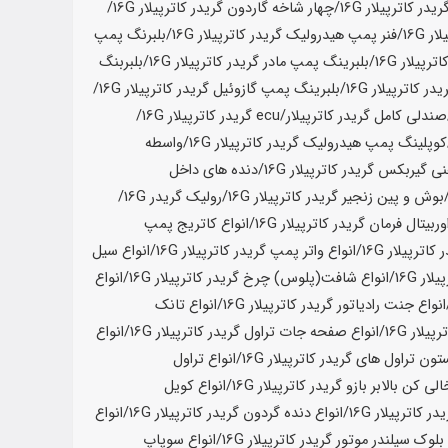
یدر کاترپیلار
16G
/چهار شاخه گاردون گریدر کاترپیلار
16G
/
ار
16G
/فنر پمپ هیدرولیک گریدر کاترپیلار
16G
/بلبرنگ پمپ
ترپیلار
16G
/بلبرینگ پمپ مادر گریدر کاترپیلار
16G
/بلبربنگ
در کاترپیلار
16G
/بلبرینگ پمپ گازوئیل گریدر کاترپیلار
16G
/
ندلی کامل گریدر کاترپیلار/ecu گریدر کاترپیلار
16G
/
کوپلینگ پمپ هیدرولیک گریدر کاترپیلار
16G
/واسطه
ی گیربکس گریدر کاترپیلار
16G
/دنده های داخل
بوش و پین زنجیر گریدر کاترپیلار
16G
/رولیک گریدر
16G
/
وربیتال فرمان گریدر کاترپیلار
16G
/انواع کاتریج پمپ
 کاترپیلار
16G
/انواع واتر پمپ گریدر کاترپیلار
16G
/انواع سیل
یلار
16G
/انواع شافت(پلوس) چرخ گریدر کاترپیلار
16G
/انواع
انواع جنت رادیاتور گریدر کاترپیلار
16G
/انواع تانک
رپیلار
16G
/انواع صفحه جات تراول گریدر کاترپیلار
16G
/انواع
ستون تراول های گریدر کاترپیلار
16G
/انواع تراول
ی کن بالابر بازو گریدر کاترپیلار
16G
/انواع کویل
ر کاترپیلار
16G
/انواع دنده گردون گریدر کاترپیلار
16G
/انواع
 بلوک سیلندر موتور گریدر کاترپیلار
16G
/انواع سوپاپ