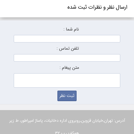
ارسال نظر و نظرات ثبت شده
نام شما :
تلفن تماس :
متن پیغام :
آدرس: تهران,خیابان قزوین,روبروی اداره دخانیات، پاساژ امپراطور، ط زیر
همکف ، پ 32