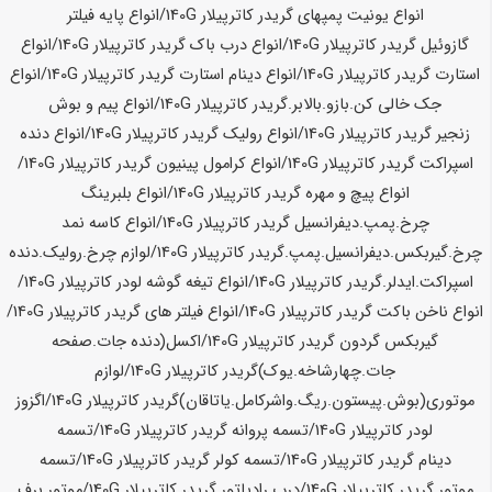
انواع یونیت پمپهای گریدر کاترپیلار
140G
/انواع پایه فیلتر
گازوئیل گریدر کاترپیلار
140G
/انواع درب باک گریدر کاترپیلار
140G
/انواع
استارت گریدر کاترپیلار
140G
/انواع دینام استارت گریدر کاترپیلار
140G
/انواع
جک خالی کن.بازو.بالابر.گریدر کاترپیلار
140G
/انواع پیم و بوش
زنجیر گریدر کاترپیلار
140G
/انواع رولیک گریدر کاترپیلار
140G
/انواع دنده
اسپراکت گریدر کاترپیلار
140G
/انواع کرامول پینیون گریدر کاترپیلار
140G
/
انواع پیچ و مهره گریدر کاترپیلار
140G
/انواع بلبرینگ
چرخ.پمپ.دیفرانسیل گریدر کاترپیلار
140G
/انواع کاسه نمد
چرخ.گیربکس.دیفرانسیل.پمپ.گریدر کاترپیلار
140G
/لوازم چرخ.رولیک.دنده
اسپراکت.ایدلر.گریدر کاترپیلار
140G
/انواع تیغه گوشه لودر کاترپیلار
140G
/
انواع ناخن باکت گریدر کاترپیلار
140G
/انواع فیلتر های گریدر کاترپیلار
140G
/
گیربکس گردون گریدر کاترپیلار
140G
/اکسل(دنده جات.صفحه
جات.چهارشاخه.یوک)گریدر کاترپیلار
140G
/لوازم
موتوری(بوش.پیستون.ریگ.واشرکامل.یاتاقان)گریدر کاترپیلار
140G
/اگزوز
لودر کاترپیلار
140G
/تسمه پروانه گریدر کاترپیلار
140G
/تسمه
دینام گریدر کاترپیلار
140G
/تسمه کولر گریدر کاترپیلار
140G
/تسمه
موتور گریدر کاترپیلار
140G
/درب رادیاتور گریدر کاترپیلار
140G
/موتور برف