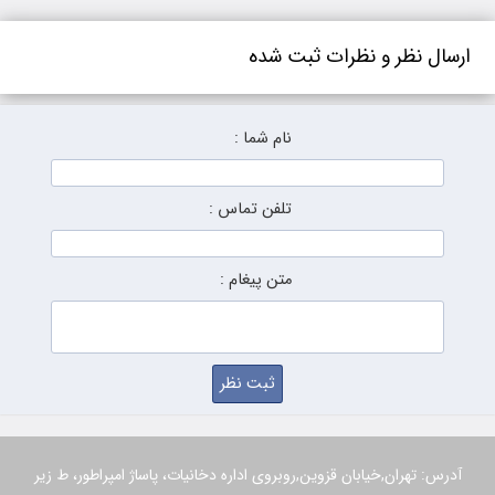
ارسال نظر و نظرات ثبت شده
نام شما :
تلفن تماس :
متن پیغام :
آدرس: تهران,خیابان قزوین,روبروی اداره دخانیات، پاساژ امپراطور، ط زیر