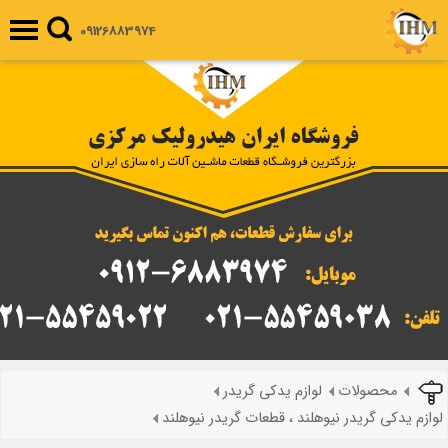
09126883974
محصولات
لوازم یدکی گریدر
لوازم یدکی گریدر نیوهلند ، قطعات گریدر نیوهلند