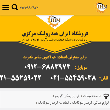
09126883974
محصولات
لوازم یدکی گریدر
لوازم یدکی گریدر لیوگانگ ، قطعات گریدر لیوگانگ