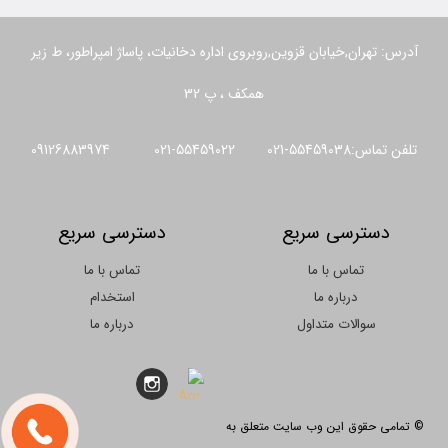
آدرس: تهران,خیابان قزوین,روبروی اداره دخانیات، پاساژ امپراطور، ط زیر
همکف ، پ 32
تلفن تماس:55459038-021 55459022-021 09126883974
دسترسی سریع
دسترسی سریع
تماس با ما
تماس با ما
درباره ما
استخدام
سوالات متداول
درباره ما
© تمامی حقوق این وب سایت متعلق به