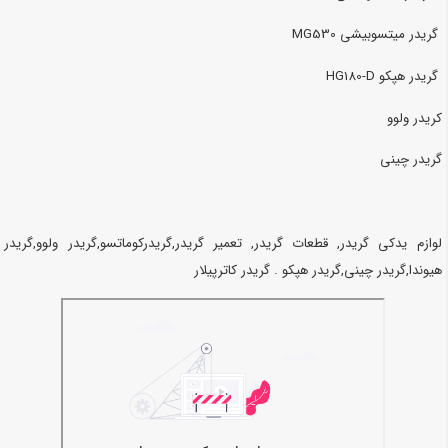
گریدر میتسوبیشی MG530
گریدر هپکو HG180-D
کریدر ولوو
گریدر چینی
لوازم یدکی گریدر, قطعات گریدر, تعمیر گریدر,گریدرکوماتسو,گریدر ولوو,گریدر
هیوندا,گریدر چینی,گریدر هپکو . گریدر کاترپیلار