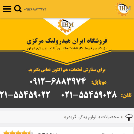
09126883974
محصولات
لوازم یدکی گریدر