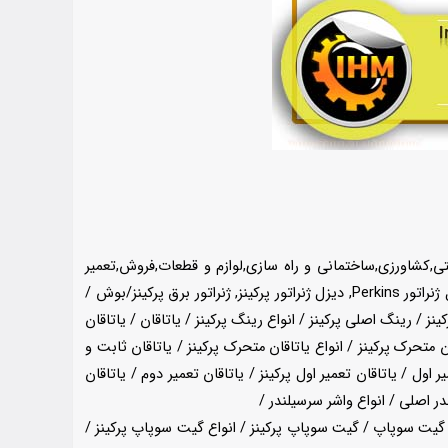
نعتی,کشاورزی,ساختمانی و راه سازی,لوازم و قطعات,فروش,تعمیر
سانیر,تجربه کیفیت,قطعه یدکی پرکینز,قطعات یدکی,مولد,قطعات یدکی پرکینز,لوازم یدکی پرکینز,دیاگ پرکینز,تعمیرات پرکینز,نماینده پرکینز,دیزل ژنراتور Perkins, دیزل ژنراتور پرکینز, ژنراتور برق پرکینز/بوش ‌‌‌/
 / رینگ اصلی پرکینز / انواع رینگ پرکینز / یاتاقان / یاتاقان
قان متحرک پرکینز / انواع یاتاقان متحرک پرکینز / یاتاقان ثابت و
 اول / یاتاقان تعمیر اول پرکینز / یاتاقان تعمیر دوم / یاتاقان
ارد / گیت سوپاپ / گیت سوپاپ پرکینز / انواع گیت سوپاپ پرکینز /