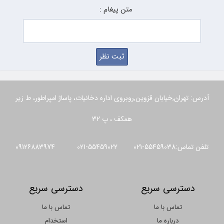
متن پیغام :
آدرس: تهران,خیابان قزوین,روبروی اداره دخانیات، پاساژ امپراطور، ط زیر
همکف ، پ 32
تلفن تماس:55459038-021 55459022-021 09126883974
دسترسی سریع
دسترسی سریع
تماس با ما
تماس با ما
درباره ما
استخدام