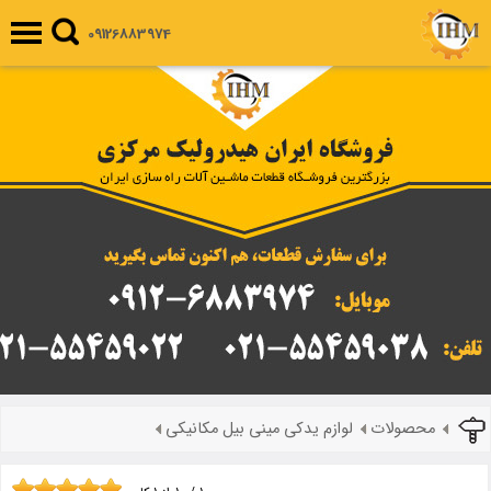
09126883974
محصولات
لوازم یدکی مینی بیل مکانیکی