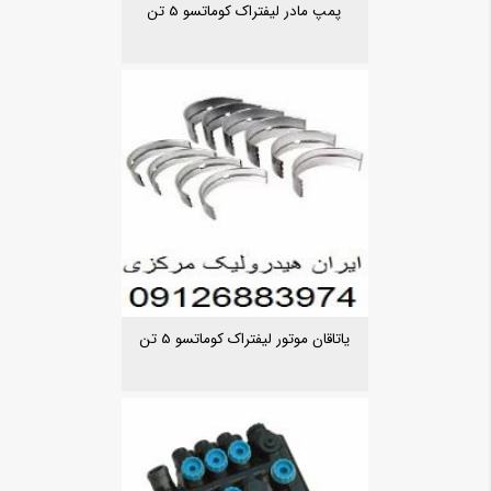
پمپ مادر لیفتراک کوماتسو 5 تن
یاتاقان موتور لیفتراک کوماتسو 5 تن