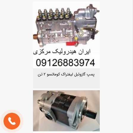
پمپ گازوئبل لیفتراک کوماتسو 2 تن