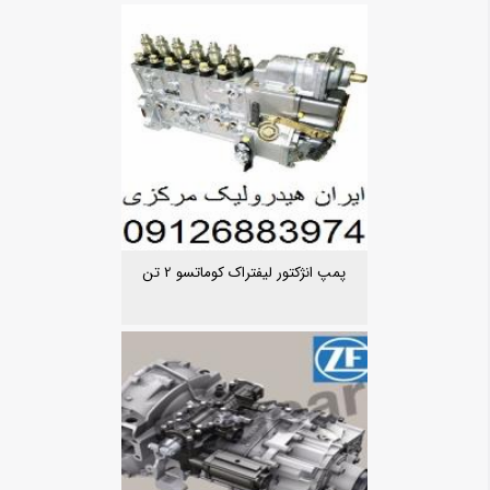
پمپ انژکتور لیفتراک کوماتسو 2 تن