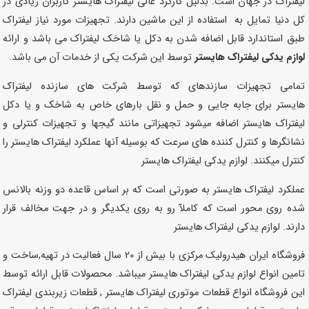
لیفتراک در جهان است. بدلیل کارکرد عالی لیفتراک هایستر کاربران زیادی در
کل دنیا تمایل به استفاده از این ماشین دارند. تجهیزات مورد نیاز لیفتراک
طبق استاندارد قابل اضافه شدن به دکل یا شاخک لیفتراک می باشد و ارائه
ل
وازم یدکی لیفتراک هایستر
توسط این شرکت یکی از خدمات آن می باشد.
تمامی تجهیزات سازندهای که توسط شرکت های سازنده لیفتراک
هایستر
برای جابه جایی و حمل و نقل بارهای خاص به شاخک و یا دکل
لیفتراک
هایستر
اضافه میشود تجهیزاتی مانند گیجها و تجهیزات کنترلی و
نشانگرها و کنترل کننده های سرعت که بوسیله آنها عملکرد لیفتراک
هایستر
را
کنترل میکنند. لوازم یدکی لیفتراک
هایستر
عملکرد لیفتراک
هایستر
به صورتی است که بر اساس قاعده دو وزنه بالانس
شده روی محور است که کاملآ رو به روی یکدیگر و در جهت مخالف قرار
دارند. لوازم یدکی لیفتراک
هایستر
فروشگاه ایران هیدرولیک مرکزی با بیش از 20 سال فعالیت در تهیه,ساخت و
تامین انواع لوازم یدکی لیفتراک
هایستر
میباشد. محصولات قابل ارائه توسط
این فروشگاه انواع قطعات موتوری لیفتراک
هایستر
, قطعات زیربندی لیفتراک