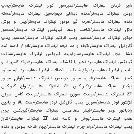
شیر فرمان لیفتراک
هایستر
/کمپرسور کولر لیفتراک
هایستر
/پمپ
روغن لیفتراک
هایستر
/دنده دیشلی دیفرانسیل لیفتراک
هایستر
/دسته
دنده لیفتراک
هایستر
/ضربه گیر موتور لیفتراک
هایستر
/پین و بوش
دکل لیفتراک
هایستر
/شافت وسط گیربکس لیفتراک
هایستر
/سنسور
موتور لیفتراک
هایستر
/سنسور پمپ انژکتور لیفتراک
هایستر
/سنسور پمپ
گازوئیل لیفتراک
هایستر
/تیغه و دم تیغه لیفتراک
هایستر
/انواع کاسه نمد
فشار قوی لیفتراک
هایستر
/سلونویید گیربکس لیفتراک
هایستر
/شافت
گیربکس لیفتراک
هایستر
/زنجیر با کفشک لیفتراک
هایستر
/انواع کامپیوتر و
مانیتور لیفتراک
هایستر
/انواع شلنگ و اتصالات لیفتراک
هایستر
/لوازم موتور
کمنز لیفتراک
هایستر
/لوازم موتور دویتس لیفتراک
هایستر
/لوازم موتور
پرکینز لیفتراک
هایستر
/گیربکس ZF لیفتراک
هایستر
/انواع گیربکس
ZF لیفتراک
هایستر
/یونیت سوزن لیفتراک
هایستر
/یونیت کامل سوزن
انژکتور لودر
هایستر
/سوزن پمپ گازوئیل لودر
هایستر
/جنت بالا و پایین
رادیاتور لودر
هایستر/
فیلتر مغناطیس لیفتراک
هایستر
/گیربکس چرخ
عقب لیفتراک
هایستر
/بوش و کاسه نمد ZF لیفتراک
هایستر
/شارژ
پمپ لیفتراک
هایستر
/درام چرخ لیفتراک
هایستر
/چهار شاخه پلوس و دنده