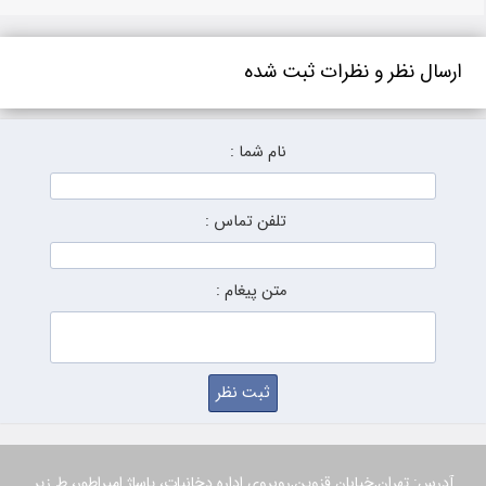
ارسال نظر و نظرات ثبت شده
نام شما :
تلفن تماس :
متن پیغام :
آدرس: تهران,خیابان قزوین,روبروی اداره دخانیات، پاساژ امپراطور، ط زیر