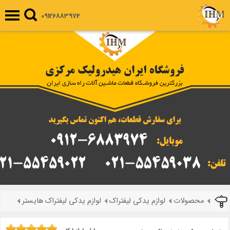
09126883974
محصولات
لوازم یدکی لیفتراک
لوازم یدکی لیفتراک هایستر