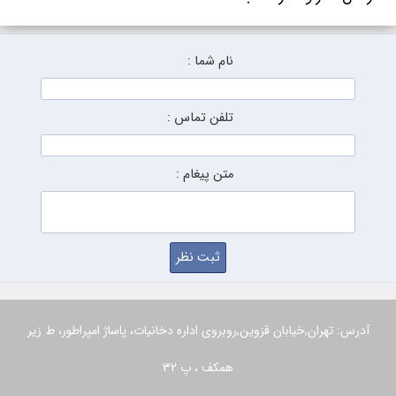
نام شما :
تلفن تماس :
متن پیغام :
آدرس: تهران,خیابان قزوین,روبروی اداره دخانیات، پاساژ امپراطور، ط زیر
همکف ، پ 32