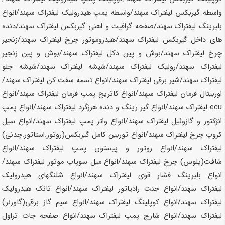
واسطه گیربکس لیفتراک
سهند
/واسطه پمپ هیدرولیک لیفتراک
سهند
/انواع
بلبرینگ لیفتراک
سهند
/صفحه گرافیت و اهنی گیربکس لیفتراک
سهند
/دنده
های داخل گیربکس لیفتراک
سهند
/هیدروموتور چرخ لیفتراک
سهند
/زنجیر
چرخ لیفتراک
سهند
/بوش و پین دکل لیفتراک
سهند
/بوش و پین زنجیر
لیفتراک
سهند
/رولیک لیفتراک
سهند
/شیشه لیفتراک
سهند
/شیشه جلو
لیفتراک
سهند
/شیر برقی لیفتراک
سهند
/انواع تسمه سفت کن لیفتراک
سهند
/
اوربیتال فرمان لیفتراک
سهند
/انواع کاتریج پمپ فرمان لیفتراک
سهند
/انواع
ecu لیفتراک
سهند
/انواع گیر رینگ و دنده هرزگرد لیفتراک
سهند
/انواع پمپ
انژکتور و گازوئیل لیفتراک
سهند
/انواع واتر پمپ لیفتراک
سهند
/انواع سیل
کروپ چرخ لیفتراک
سهند
/انواع توربین کامل گیربکس(روتور.استاتور.چدنی)
لیفتراک
سهند
/انواع روتور و پیستون پمپ لیفتراک
سهند
/انواع
شافت(پلوس) چرخ لیفتراک
سهند
/انواع میل سوپاپ موتور لیفتراک
سهند
/
انواع بلبرینگ فشار قوی لیفتراک
سهند
/انواع شلنگهای هیدرولیک
لیفتراک
سهند
/انواع جنت رادیاتور لیفتراک
سهند
/انواع تانک هیدرولیک
لیفتراک
سهند
/انواع کوپلینگ لیفتراک
سهند
/انواع سیم گاز برقی(گاورنر)
لیفتراک
سهند
/انواع شارج پمپ لیفتراک
سهند
/انواع صفحه جات تراول