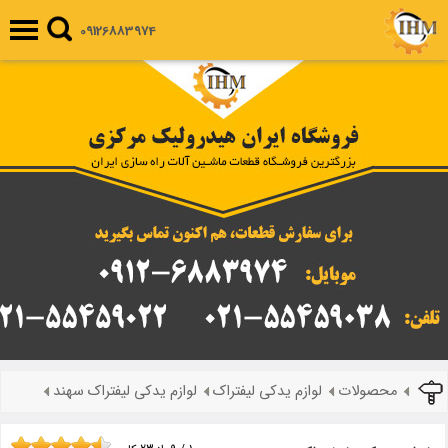
09126883974
محصولات
لوازم یدکی لیفتراک
لوازم یدکی لیفتراک سهند