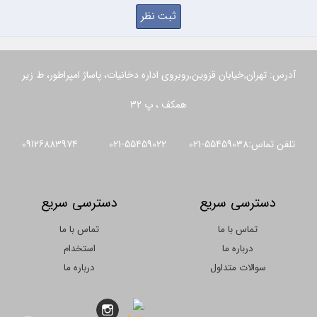
آدرس: تهران,خیابان قزوین,روبروی اداره دخانیات، پاساژ امپراطور، ط زیر
همکف ، پ 32
تلفن تماس:55459038-021 55459022-021 09126883974
دسترسی سریع
دسترسی سریع
تماس با ما
تماس با ما
درباره ما
استخدام
سوالات متداول
درباره ما