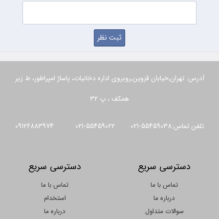
آدرس: تهران,خیابان قزوین,روبروی اداره دخانیات، پاساژ امپراطور، ط زیر
همکف ، پ 32
تلفن تماس:55459038-021 55459022-021 09126883974
دسترسی سریع
دسترسی سریع
تماس با ما
تماس با ما
درباره ما
استخدام
سوالات متداول
درباره ما