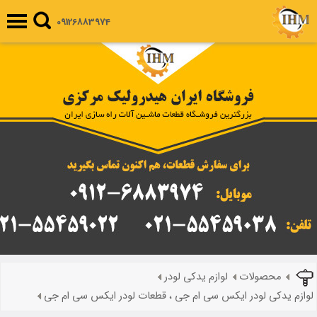
09126883974
محصولات
لوازم یدکی لودر
لوازم یدکی لودر ایکس سی ام جی ، قطعات لودر ایکس سی ام جی