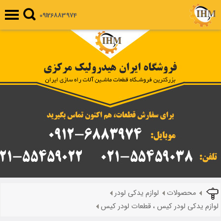
09126883974
محصولات
لوازم یدکی لودر
لوازم یدکی لودر کیس ، قطعات لودر کیس