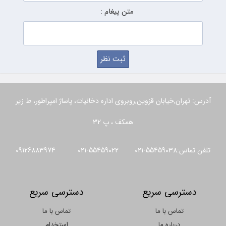
متن پیغام :
آدرس: تهران,خیابان قزوین,روبروی اداره دخانیات، پاساژ امپراطور، ط زیر
همکف ، پ 32
تلفن تماس:55459038-021 55459022-021 09126883974
دسترسی سریع
دسترسی سریع
تماس با ما
تماس با ما
درباره ما
استخدام