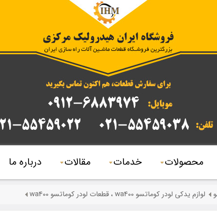
محصولات
خدمات
مقالات
درباره ما
و
لوازم یدکی لودر کوماتسو wa400 ، قطعات لودر کوماتسو wa400