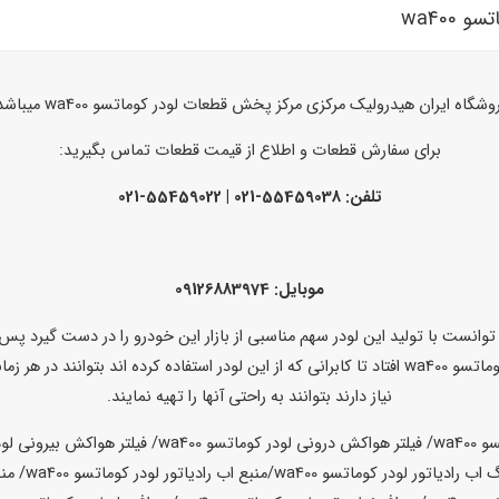
وشگاه ایران هیدرولیک مرکزی مرکز پخش قطعات لودر کوماتسو wa400 میباشد.
برای سفارش قطعات و اطلاع از قیمت قطعات تماس بگیرید:
تلفن: 55459038-021 | 55459022-021
موبایل: 09126883974
 فاز بعدی طراحی لودر به سراغ تولید wa400 رفت و توانست با تولید این لودر سهم مناسبی از بازار این خ
نیاز دارند بتوانند به راحتی آنها را تهیه نمایند.