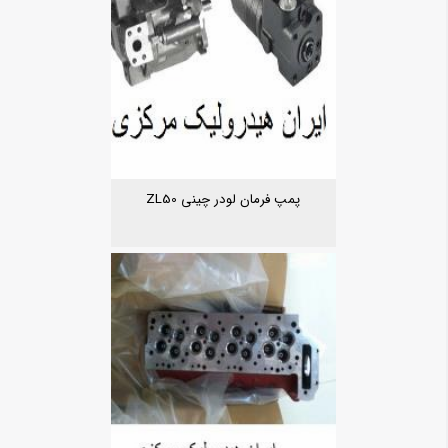
پمپ فرمان لودر چینی ZL50