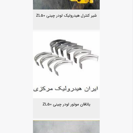
شیر کنترل هیدرولیک لودر چینی ZL50
یاتاقان موتور لودر چینی ZL50