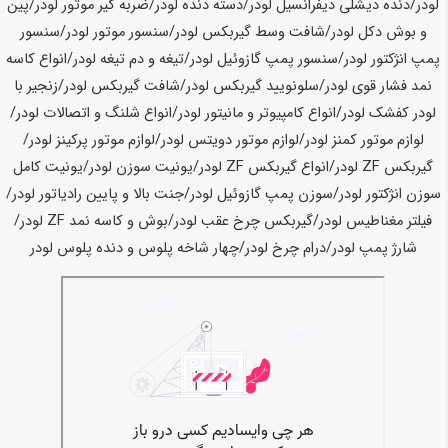
لودر/دنده دیشلی دیفرانسیل لودر/دسته دنده لودر/ضربه گیر موتور لودر/پین
و بوش دکل لودر/شافت وسط گیربکس لودر/سنسور موتور لودر/سنسور
پمپ انژکتور لودر/سنسور پمپ گازوئیل لودر/تیغه و دم تیغه لودر/انواع کاسه
نمد فشار قوی لودر/سلونویید گیربکس لودر/شافت گیربکس لودر/زنجیر با
لودر کفشک لودر/انواع کامپیوتر و مانیتور لودر/انواع شلنگ و اتصالات لودر/
لوازم موتور کمنز لودر/لوازم موتور دویتس لودر/لوازم موتور پرکینز لودر/
گیربکس ZF لودر/انواع گیربکس ZF لودر/یونیت سوزن لودر/یونیت کامل
سوزن انژکتور لودر/سوزن پمپ گازوئیل لودر/جنت بالا و پایین رادیاتور لودر/
فیلتر مغناطیس لودر/گیربکس چرخ عقب لودر/بوش و کاسه نمد ZF لودر/
شارژ پمپ لودر/درام چرخ لودر/چهار شاخه پلوس و دنده پلوس لودر