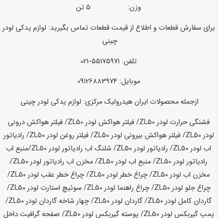
وزن: 5 تن
برای سفارش قطعات و اطلاع از قیمت قطعات تماس بگیرید:
لوازم یدکی لودر
چینی
تلفن: 55175971-021
موبایل: 09126883974
ازجمله محصولات ایران هیدرولیک مرکزی:
لوازم یدکی لودر چینی
فشنگی حرارت لودر ZL50/ فیلتر هواکش لودر
ZL50
/ فیلتر هواکش درونی
لودر
ZL50
/ فیلتر هواکش بیرونی لودر
ZL50
/ فیلتر روغن لودر
ZL50
/ رادیاتور
اب لودر
ZL50
/ رادیاتور لودر
ZL50
/ شلنگ اب رادیاتور لودر
ZL50
/منبع اب
رادیاتور لودر
ZL50
/ منبع اب لودر
ZL50
/ مخزن اب رادیاتور لودر
ZL50
/
مخزن اب لودر
ZL50
/ چراغ خطر لودر
ZL50
/ چراغ خطر عقب لودر
ZL50
/
چراغ جلو لودر
ZL50
/ چراغ راهنما لودر
ZL50
/ سوئیچ استارت لودر
ZL50
/
گاردان کامل لودر
ZL50
/ گاردان لودر
ZL50
/ چهار شاخه گاردان لودر
ZL50
/
پمپ گیربکس لودر
ZL50
/ پوسته گیربکس لودر
ZL50
/ صفحه گرافیت داخل