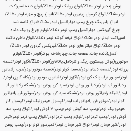
بوش زنجیر لودر
ZL50
/انواع رولیک لودر
ZL50
/انواع دنده اسپراکت
لودر
ZL50
/انواع کرامول پینیون لودر
ZL50
/انواع پیچ و مهره لودر
ZL50
/
انواع بلبرینگ چرخ.پمپ.دیفرانسیل لودر
ZL50
/انواع کاسه نمد
چرخ.گیربکس.دیفرانسیل.پمپ.لودر
ZL50
/لوازم چرخ.رولیک.دنده
اسپراکت.ایدلر.لودر
ZL50
/انواع تیغه گوشه لودر
ZL50
/انواع ناخن باکت
لودر
ZL50
/انواع فیلتر های لودر
ZL50
/گیربکس گردون لودر
ZL50
/
اکسل(دنده جات.صفحه جات.چهارشاخه.یوک)لودر
ZL50
/لوازم
موتوری(بوش.پیستون.ریگ.واشرکامل.یاتاقان)لودر
ZL50
/
اگزوز لودر/تسمه
پروانه لودر/تسمه دینام لودر/تسمه کولر لودر/تسمه موتور لودر/درب رادیاتور
لودر/موتور برف پاک کن لودر/اگزوز لودر/شاتون موتور لودر/کله گاوی لودر/
رادیاتور اب لودر/رادیاتور روغن لودر/سرد کن روغن لودر/شبکه رادیاتور اب
لودر/شبکه رادیاتور روغن لودر/شبکه سرد کن روغن لودر/موتور فن رادیاتور
کولر لودر/موتور فن رادیاتور اب لودر/کپسول هیدرولیک لودر/کپسول گاز
هیدرولیک لودر/پمپ سه گوش لودر/پمپ 3 گوش لودر/انواع پمپ سه
گوش لودر/پمپ ترمز لودر/لوازم پمپ ترمز لودر/انواع پمپ ترمز لودر/ترمز
لودر/شیر فرمان لودر/انواع شیر فرمان لودر/کمپرسور کولر لودر/پمپ روغن