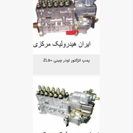
پمپ انژکتور لودر چینی ZL50