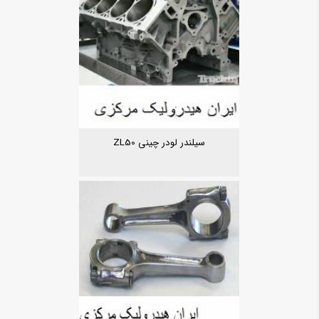
سیلندر لودر چینی ZL50