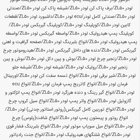
لودر
ZL50
/برف پاک کن لودر
ZL50
/شیشه پاک کن لودر
ZL50
/صندلی
لودر
ZL50
/صندلی کامل لودر/ecu لودر
ZL50
/داشبورد لودر
ZL50
/قطعات
کابین لودر
ZL50
/کوپلینگ لودر
ZL50
/کوپلینگ گیربکس لودر
ZL50
/
کوپلینگ پمپ هیدرولیک لودر
ZL50
/واسطه گیربکس لودر
ZL50
/واسطه
پمپ هیدرولیک لودر
ZL50
/انواع بلبرینگ لودر
ZL50
/صفحه گرافیت و اهنی
گیربکس لودر
ZL50
/دنده های داخل گیربکس لودر
ZL50
/هیدروموتور چرخ
لودر
ZL50
/زنجیر چرخ لودر
ZL50
/بوش و پین دکل لودر
ZL50
/بوش و پین
زنجیر لودر
ZL50
/رولیک لودر
ZL50
/شیشه لودر
ZL50
/شیشه جلو
لودر
ZL50
/شیر برقی لودر
ZL50
/انواع تسمه سفت کن لودر
ZL50
/اوربیتال
فرمان لودر
ZL50
/انواع کاتریج پمپ فرمان لودر
ZL50
/انواع ecu
لودر
ZL50
/انواع گیر رینگ و دنده هرزگرد لودر
ZL50
/انواع پمپ انژکتور و
گازوئیل لودر
ZL50
/انواع واتر پمپ لودر
ZL50
/انواع سیل کروپ چرخ
لودر
ZL50
/انواع توربین کامل گیربکس(روتور.استاتور.چدنی) لودر
ZL50
/
انواع روتور و پیستون پمپ لودر
ZL50
/انواع شافت(پلوس) چرخ
لودر
ZL50
/انواع میل سوپاپ موتور لودر
ZL50
/انواع بلبرینگ فشار قوی
لودر
ZL50
/انواع شلنگهای هیدرولیک لودر
ZL50
/انواع جنت رادیاتور