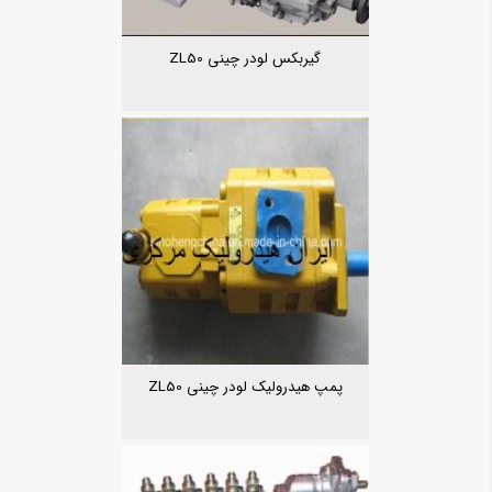
گیربکس لودر چینی ZL50
پمپ هیدرولیک لودر چینی ZL50