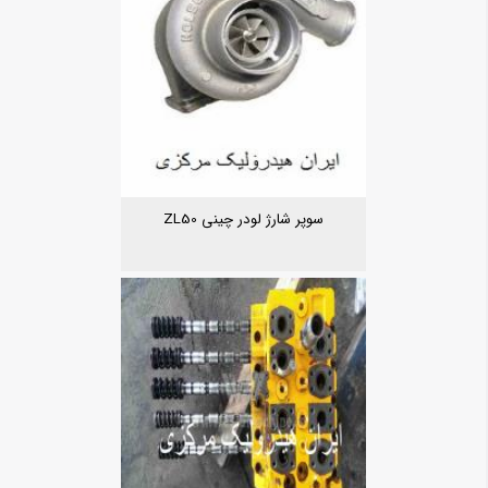
سوپر شارژ لودر چینی ZL50