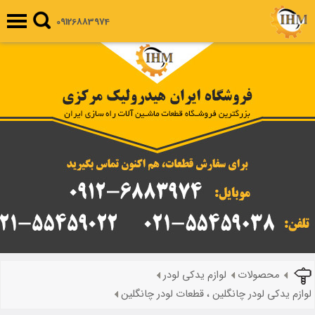
09126883974
محصولات
لوازم یدکی لودر
لوازم یدکی لودر چانگلین ، قطعات لودر چانگلین