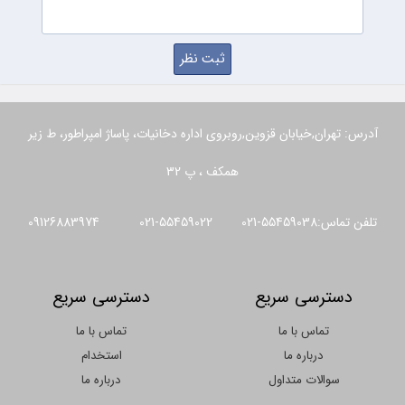
آدرس: تهران,خیابان قزوین,روبروی اداره دخانیات، پاساژ امپراطور، ط زیر
همکف ، پ 32
تلفن تماس:55459038-021 55459022-021 09126883974
دسترسی سریع
دسترسی سریع
تماس با ما
تماس با ما
درباره ما
استخدام
سوالات متداول
درباره ما