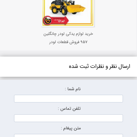
خرید لوازم یدکی لودر چانگلین
957 فروش قطعات لودر
چانگلین 957
ارسال نظر و نظرات ثبت شده
نام شما :
تلفن تماس :
متن پیغام :