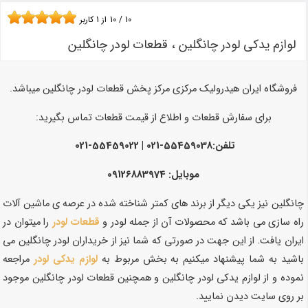
10
/
10
از
1
کاربر
لوازم یدکی لودر چانگلین ، قطعات لودر چانگلین
فروشگاه ایران هیدرولیک مرکزی مرکز پخش قطعات لودر چانگلین میباشد.
برای سفارش قطعات و اطلاع از قیمت قطعات تماس بگیرید:
تلفن:55459038-021 | 55459022-021
موبایل: 09126883974
چانگلین نیز یکی دیگر از برند های کمتر شناخته شده در عرصه ی ماشین آلات
راه سازی می باشد که محصولات آن از جمله لودر و
قطعات لودر
را میتوان در
ایران یافت. از این جهت در صورتی که شما نیز از خریداران لودر چانگلین می
باشید به شما پیشنهاد میکنیم به بخش مربوط به
لوازم یدکی لودر
مراجعه
نموده و از لوازم یدکی لودر چانگلین و همچنین قطعات لودر چانگلین موجود
بر روی سایت دیدن نمایید.