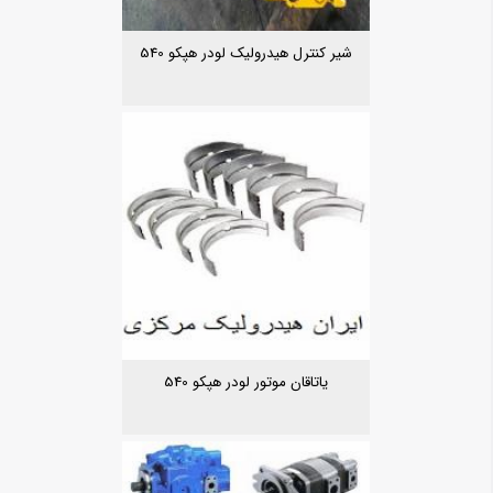
شیر کنترل هیدرولیک لودر هپکو 540
یاتاقان موتور لودر هپکو 540