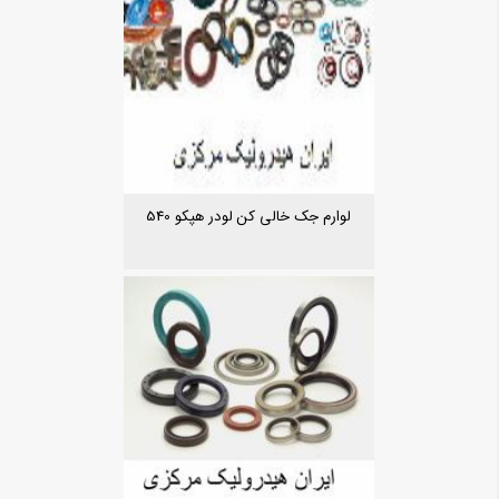
لوارم جک خالی کن لودر هپکو 540