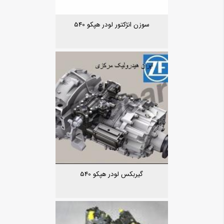
سوزن انژکتور لودر هپکو 540
گیربکس لودر هپکو 540