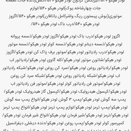
لودر
هپکو
540
/گیربکس گردون لودر
هپکو
540
/اکسل(دنده جات.صفحه
جات.چهارشاخه.یوک)لودر
هپکو
540
/لوازم
موتوری(بوش.پیستون.ریگ.واشرکامل.یاتاقان)لودر
هپکو
540
/اگزوز
لودر
هپکو
540
/درب باک لودر هپکو
540/
اگزوز لودر هپکو/درب باک لودر هپکو/اگزوز لودر هپکو/تسمه پروانه
لودر هپکو/تسمه دینام لودر هپکو/تسمه کولر لودر هپکو/تسمه موتور
لودر هپکو/درب رادیاتور لودر هپکو/موتور برف پاک کن لودر هپکو/اگزوز
لودر هپکو/شاتون موتور لودر هپکو/کله گاوی لودر هپکو/رادیاتور اب
لودر هپکو/رادیاتور روغن لودر هپکو/سرد کن روغن لودر هپکو/شبکه رادیاتور
اب لودر هپکو/شبکه رادیاتور روغن لودر هپکو/شبکه سرد کن روغن
لودر هپکو/موتور فن رادیاتور کولر لودر هپکو/موتور فن رادیاتور اب
لودر هپکو/کپسول هیدرولیک لودر هپکو/کپسول گاز هیدرولیک لودر هپکو/
پمپ سه گوش لودر هپکو/پمپ 3 گوش لودر هپکو/انواع پمپ سه گوش
لودر هپکو/پمپ ترمز لودر هپکو/لوازم پمپ ترمز لودر هپکو/انواع پمپ ترمز
لودر هپکو/ترمز لودر هپکو/شیر فرمان لودر هپکو/انواع شیر فرمان لودر هپکو/
کمپرسور کولر لودر هپکو/پمپ روغن لودر هپکو/دنده دیشلی دیفرانسیل