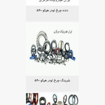
دنده چرخ لودر هپکو 540
بلبرینگ چرخ لودر هپکو 540