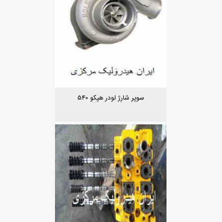
سوپر شارژ لودر هپکو 540