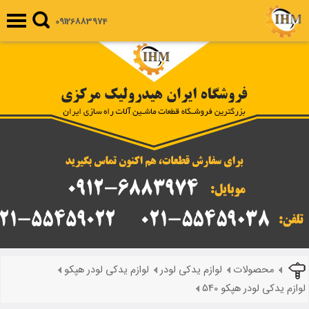
09126883974
محصولات
لوازم یدکی لودر
لوازم یدکی لودر هپکو
لوازم یدکی لودر هپکو 540