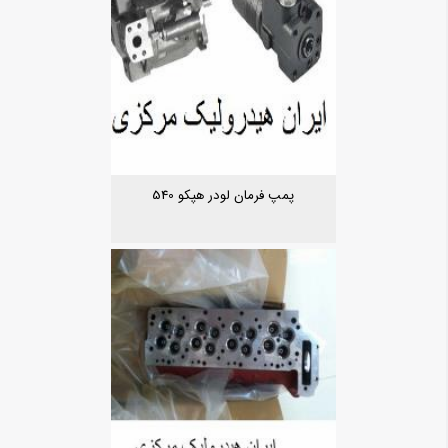
پمپ فرمان لودر هپکو 540