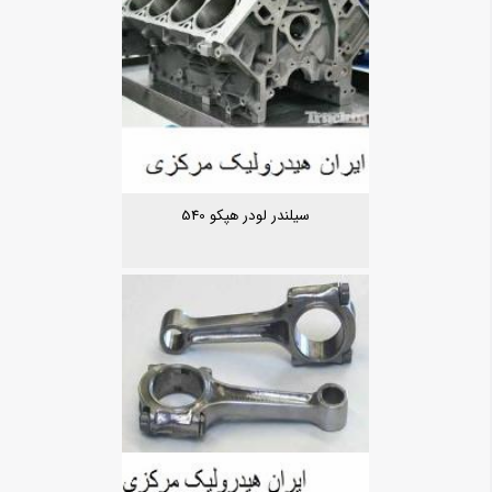
سیلندر لودر هپکو 540