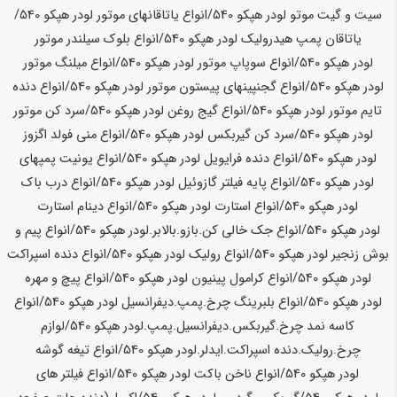
سیت و گیت موتو لودر
هپکو
540
/انواع یاتاقانهای موتور لودر
هپکو
540
/
یاتاقان پمپ هیدرولیک لودر
هپکو
540
/انواع بلوک سیلندر موتور
لودر
هپکو
540
/انواع سوپاپ موتور لودر
هپکو
540
/انواع میلنگ موتور
لودر
هپکو
540
/انواع گجنپینهای پیستون موتور لودر
هپکو
540
/انواع دنده
تایم موتور لودر
هپکو
540
/انواع گیج روغن لودر
هپکو
540
/سرد کن موتور
لودر
هپکو
540
/سرد کن گیربکس لودر
هپکو
540
/انواع منی فولد اگزوز
لودر
هپکو
540
/انواع دنده فرایویل لودر
هپکو
540
/انواع یونیت پمپهای
لودر
هپکو
540
/انواع پایه فیلتر گازوئیل لودر
هپکو
540
/انواع درب باک
لودر
هپکو
540
/انواع استارت لودر
هپکو
540
/انواع دینام استارت
لودر
هپکو
540
/انواع جک خالی کن.بازو.بالابر.لودر
هپکو
540
/انواع پیم و
بوش زنجیر لودر
هپکو
540
/انواع رولیک لودر
هپکو
540
/انواع دنده اسپراکت
لودر
هپکو
540
/انواع کرامول پینیون لودر
هپکو
540
/انواع پیچ و مهره
لودر
هپکو
540
/انواع بلبرینگ چرخ.پمپ.دیفرانسیل لودر
هپکو
540
/انواع
کاسه نمد چرخ.گیربکس.دیفرانسیل.پمپ.لودر
هپکو
540
/لوازم
چرخ.رولیک.دنده اسپراکت.ایدلر.لودر
هپکو
540
/انواع تیغه گوشه
لودر
هپکو
540
/انواع ناخن باکت لودر
هپکو
540
/انواع فیلتر های