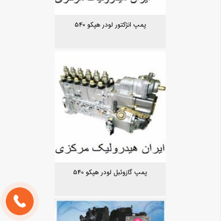
پمپ انژکتور لودر هپکو 540
پمپ گازوئبل لودر هپکو 540