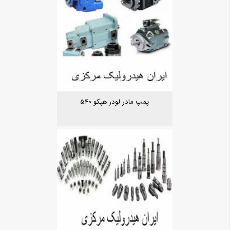
پمپ مادر لودر هپکو 540