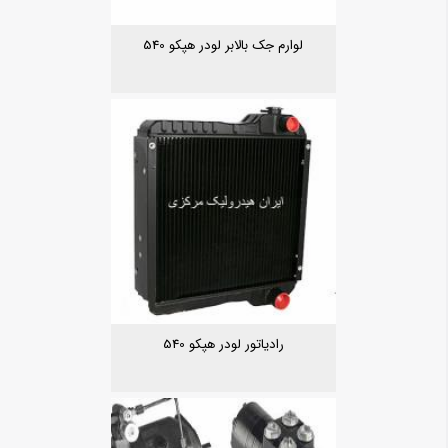
لوارم جک بالابر لودر هپکو 540
رادیاتور لودر هپکو 540