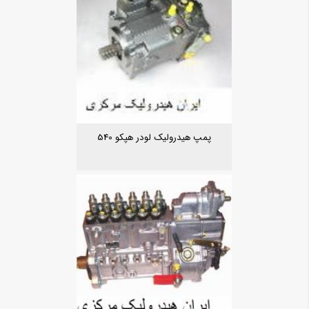
پمپ هیدرولیک لودر هپکو 540