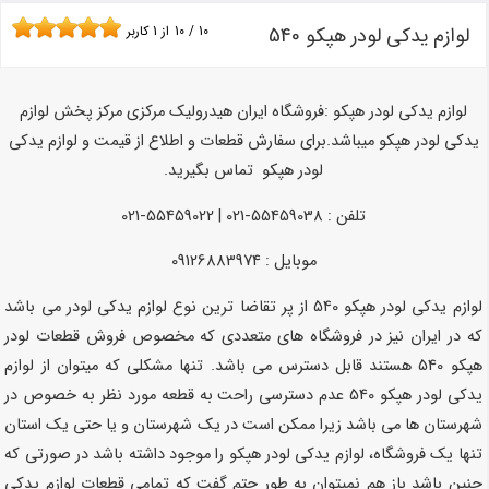
لوازم یدکی لودر هپکو 540
10
/
10
از
1
کاربر
لوازم یدکی لودر هپکو :فروشگاه ایران هیدرولیک مرکزی مرکز پخش لوازم
یدکی لودر هپکو میباشد.برای سفارش قطعات و اطلاع از قیمت و لوازم یدکی
لودر هپکو تماس بگیرید.
تلفن : 55459038-021 | 55459022-021
موبایل : 09126883974
لوازم یدکی لودر هپکو 540 از پر تقاضا ترین نوع لوازم یدکی لودر می باشد
که در ایران نیز در فروشگاه های متعددی که مخصوص فروش قطعات لودر
هپکو 540 هستند قابل دسترس می باشد. تنها مشکلی که میتوان از لوازم
یدکی لودر هپکو 540 عدم دسترسی راحت به قطعه مورد نظر به خصوص در
شهرستان ها می باشد زیرا ممکن است در یک شهرستان و یا حتی یک استان
تنها یک فروشگاه، لوازم یدکی لودر هپکو را موجود داشته باشد در صورتی که
چنین باشد باز هم نمیتوان به طور حتم گفت که تمامی قطعات لوازم یدکی