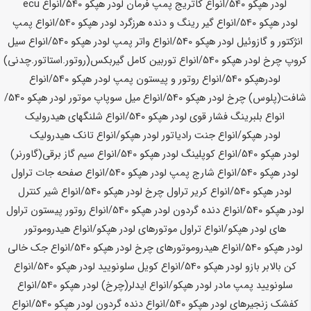
لودر
هپکو
540
/انواع کاتریج پمپ فرمان لودر
هپکو
540
/انواع ecu
لودر
هپکو
540
/انواع گیر رینگ و دنده هرزگرد لودر
هپکو
540
/انواع پمپ
انژکتور و گازوئیل لودر
هپکو
540
/انواع واتر پمپ لودر
هپکو
540
/انواع سیل
کروپ چرخ لودر
هپکو
540
/انواع توربین کامل گیربکس(روتور.استاتور.چدنی)
لودر
هپکو
540
/انواع روتور و پیستون پمپ لودر
هپکو
540
/انواع
شافت(پلوس) چرخ لودر
هپکو
540
/انواع میل سوپاپ موتور لودر
هپکو
540
/
انواع بلبرینگ فشار قوی لودر
هپکو
540
/انواع شلنگهای هیدرولیک
لودر
هپکو
/انواع جنت رادیاتور لودر
هپکو
/انواع تانک هیدرولیک
لودر
هپکو
540
/انواع کوپلینگ لودر
هپکو
540
/انواع سیم گاز برقی(گاورنر)
لودر
هپکو
540
/انواع شارج پمپ لودر
هپکو
540
/انواع صفحه جات تراول
لودر
هپکو
540
/انواع کریر تراول چرخ لودر
هپکو
540
/انواع شیر کنترل
لودر
هپکو
540
/انواع دنده گردون لودر
هپکو
540
/انواع روتور پیستون تراول
های لودر
هپکو
/انواع تراول موتورهای لودر
هپکو
/انواع هیدروموتور
لودر
هپکو
540
/انواع هیدروموتورهای چرخ لودر
هپکو
540
/انواع جک خالی
کن بالابر بازو لودر
هپکو
540
/انواع کویل سلونویید لودر
هپکو
540
/انواع
سلونویید پمپ مادر لودر
هپکو
/انواع ایدلر(چرخ) لودر
هپکو
540
/انواع
کفشک زنجیرهای لودر
هپکو
540
/انواع دنده گردون لودر
هپکو
540
/انواع