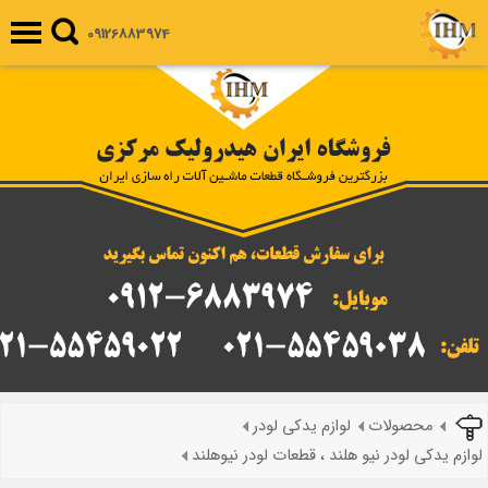
09126883974
محصولات
لوازم یدکی لودر
لوازم یدکی لودر نیو هلند ، قطعات لودر نیوهلند