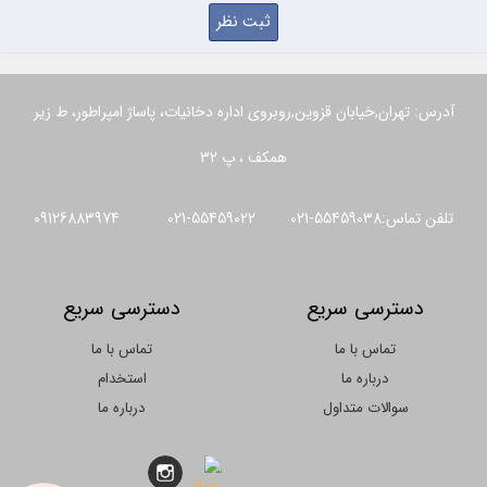
آدرس: تهران,خیابان قزوین,روبروی اداره دخانیات، پاساژ امپراطور، ط زیر
همکف ، پ 32
تلفن تماس:55459038-021 55459022-021 09126883974
دسترسی سریع
دسترسی سریع
تماس با ما
تماس با ما
درباره ما
استخدام
سوالات متداول
درباره ما