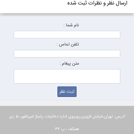
ارسال نظر و نظرات ثبت شده
نام شما :
تلفن تماس :
متن پیغام :
آدرس: تهران,خیابان قزوین,روبروی اداره دخانیات، پاساژ امپراطور، ط زیر
همکف ، پ 32