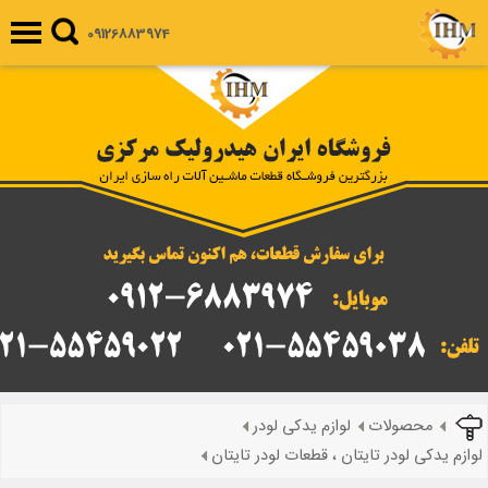
09126883974
محصولات
لوازم یدکی لودر
لوازم یدکی لودر تایتان ، قطعات لودر تایتان