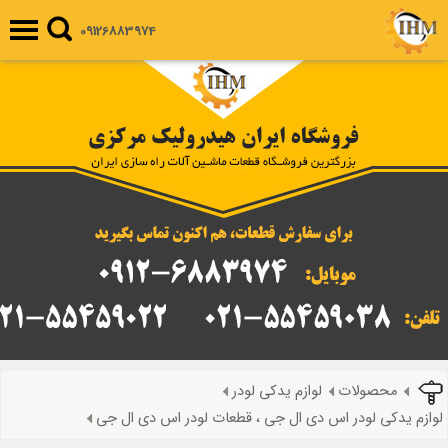
09126883974
محصولات
لوازم یدکی لودر
لوازم یدکی لودر اس دی ال جی ، قطعات لودر اس دی ال جی