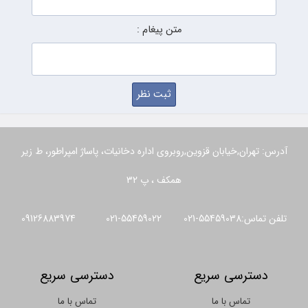
متن پیغام :
آدرس: تهران,خیابان قزوین,روبروی اداره دخانیات، پاساژ امپراطور، ط زیر
همکف ، پ 32
تلفن تماس:55459038-021 55459022-021 09126883974
دسترسی سریع
دسترسی سریع
تماس با ما
تماس با ما