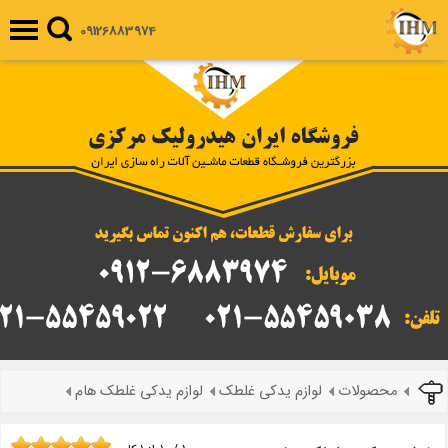
09126883974
محصولات
لوازم یدکی غلطک
لوازم یدکی غلطک هام