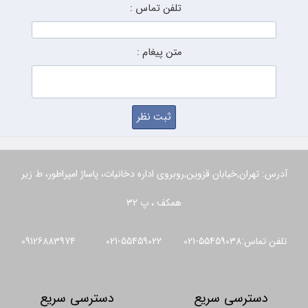
تلفن تماس :
متن پیغام :
آدرس: تهران,خیابان قزوین,روبروی اداره دخانیات، پاساژ امپراطور، ط زیر
همکف ، پ 32
تلفن تماس:55459038-021 55459022-021 09126883974
دسترسی سریع
دسترسی سریع