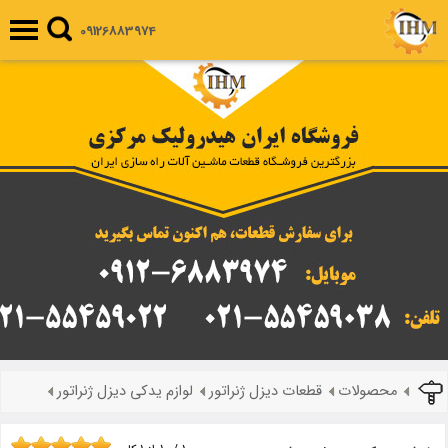
09126883974
محصولات
قطعات دیزل ژنراتور
لوازم یدکی دیزل ژنراتور