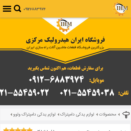
09126883974
محصولات
لوازم یدکی دامپتراک
لوازم یدکی دامپتراک ولوو