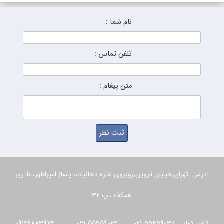
نام شما :
تلفن تماس :
متن پیغام :
آدرس: تهران,خیابان قزوین,روبروی اداره دخانیات، پاساژ امپراطور، ط زیر
همکف ، پ 32
تلفن تماس:55459038-021 55459022-021 09126883974