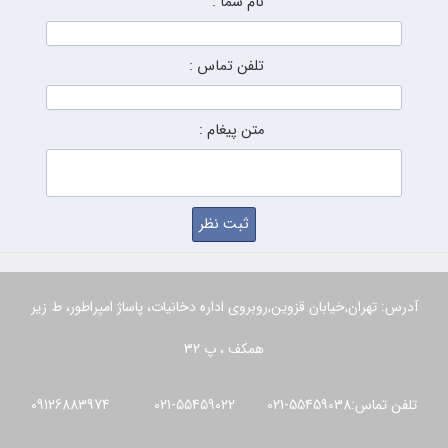
نام شما :
تلفن تماس :
متن پیغام :
آدرس: تهران,خیابان قزوین,روبروی اداره دخانیات، پاساژ امپراطور، ط زیر
همکف ، پ 32
تلفن تماس:55459038-021 55459022-021 09126883974