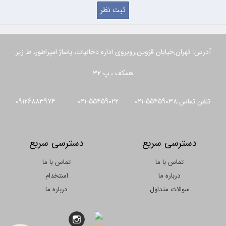
آدرس: تهران,خیابان قزوین,روبروی اداره دخانیات، پاساژ امپراطور، ط زیر
همکف ، پ 32
تلفن تماس:55459038-021 55459022-021 09126883974
دسترسی سریع
دسترسی سریع
تماس با ما
تماس با ما
درباره ما
استخدام
سوالات متداول
درباره ما